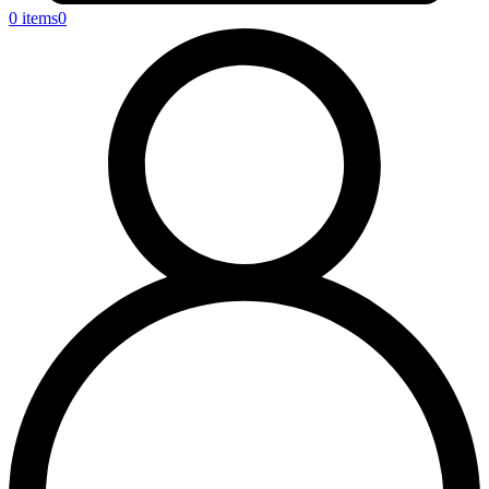
0 items
0