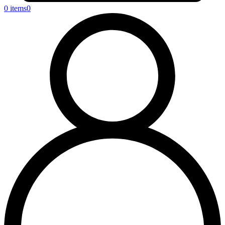
0 items
0