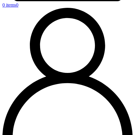
0 items
0