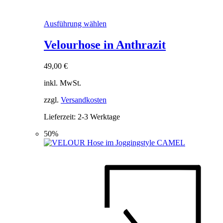
Dieses
Ausführung wählen
Produkt
weist
Velourhose in Anthrazit
mehrere
Varianten
49,00
€
auf.
Die
inkl. MwSt.
Optionen
können
zzgl.
Versandkosten
auf
der
Lieferzeit:
2-3 Werktage
Produktseite
gewählt
50%
werden