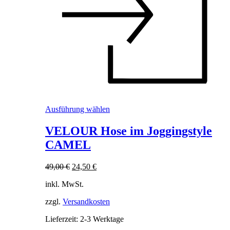
Dieses
Ausführung wählen
Produkt
weist
VELOUR Hose im Joggingstyle
mehrere
CAMEL
Varianten
auf.
Die
Ursprünglicher
Aktueller
49,00
€
24,50
€
Optionen
Preis
Preis
können
inkl. MwSt.
war:
ist:
auf
49,00 €
24,50 €.
der
zzgl.
Versandkosten
Produktseite
Lieferzeit:
2-3 Werktage
gewählt
werden