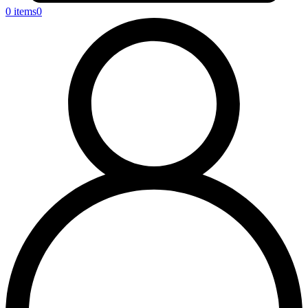
0 items
0