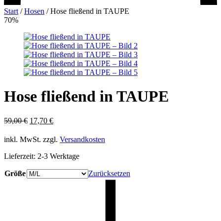
Start
/
Hosen
/
Hose fließend in TAUPE
70%
Hose fließend in TAUPE
Ursprünglicher
Aktueller
59,00
€
17,70
€
Preis
Preis
war:
ist:
inkl. MwSt.
zzgl.
Versandkosten
59,00 €
17,70 €.
Lieferzeit:
2-3 Werktage
Größe
Zurücksetzen