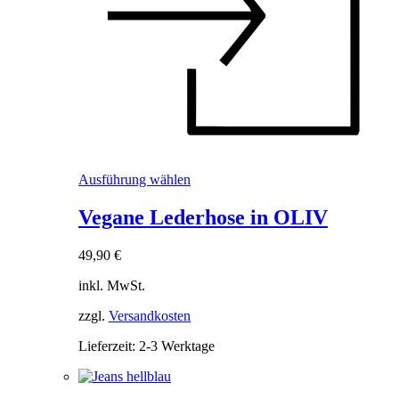
Dieses
Ausführung wählen
Produkt
weist
Vegane Lederhose in OLIV
mehrere
Varianten
49,90
€
auf.
Die
inkl. MwSt.
Optionen
können
zzgl.
Versandkosten
auf
der
Lieferzeit:
2-3 Werktage
Produktseite
gewählt
werden