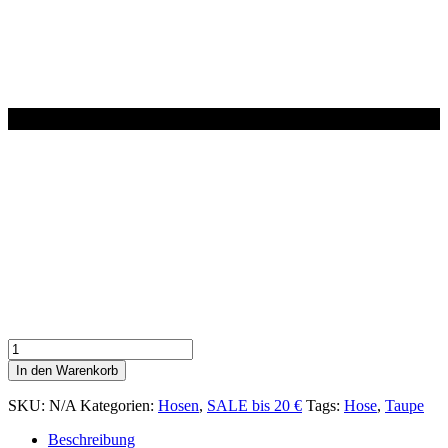
Hose
fließend
In den Warenkorb
in
TAUPE
SKU:
N/A
Kategorien:
Hosen
,
SALE bis 20 €
Tags:
Hose
,
Taupe
Menge
Beschreibung