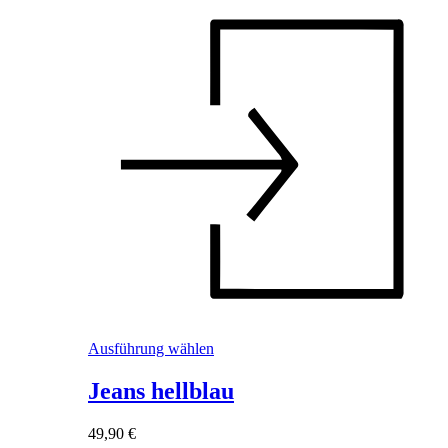
Dieses
Ausführung wählen
Produkt
weist
Jeans hellblau
mehrere
Varianten
49,90
€
auf.