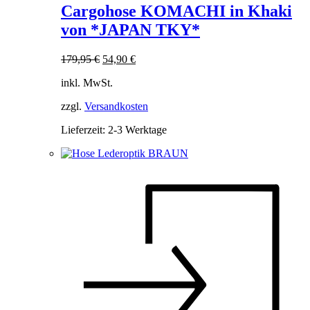
weist
Cargohose KOMACHI in Khaki
mehrere
von *JAPAN TKY*
Varianten
auf.
Die
Ursprünglicher
Aktueller
179,95
€
54,90
€
Optionen
Preis
Preis
können
inkl. MwSt.
war:
ist:
auf
179,95 €
54,90 €.
der
zzgl.
Versandkosten
Produktseite
Lieferzeit:
2-3 Werktage
gewählt
werden