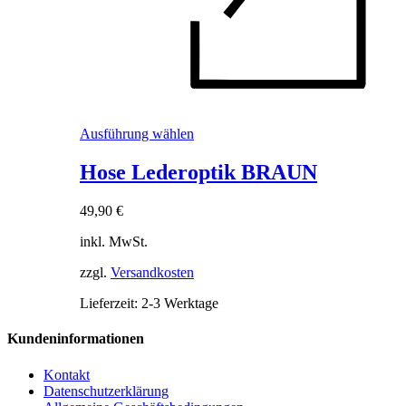
Dieses
Ausführung wählen
Produkt
weist
Hose Lederoptik BRAUN
mehrere
Varianten
49,90
€
auf.
Die
inkl. MwSt.
Optionen
können
zzgl.
Versandkosten
auf
der
Lieferzeit:
2-3 Werktage
Produktseite
gewählt
Kundeninformationen
werden
Kontakt
Datenschutzerklärung