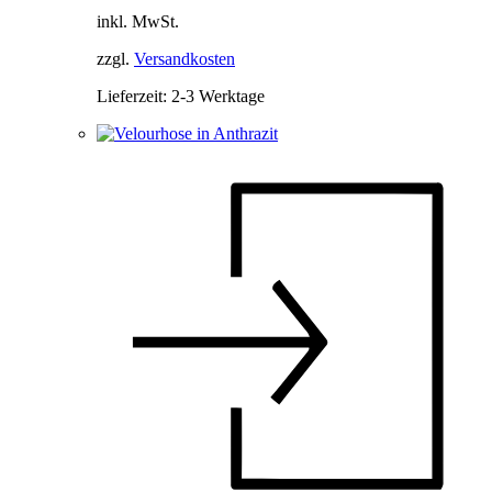
Die
inkl. MwSt.
Optionen
können
zzgl.
Versandkosten
auf
der
Lieferzeit:
2-3 Werktage
Produktseite
gewählt
werden