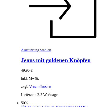
Dieses
Ausführung wählen
Produkt
weist
Jeans mit goldenen Knöpfen
mehrere
Varianten
49,90
€
auf.
Die
inkl. MwSt.
Optionen
können
zzgl.
Versandkosten
auf
der
Lieferzeit:
2-3 Werktage
Produktseite
gewählt
50%
werden