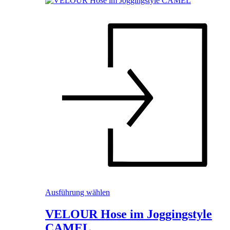
Dieses
Ausführung wählen
Produkt
weist
VELOUR Hose im Joggingstyle
mehrere
CAMEL
Varianten