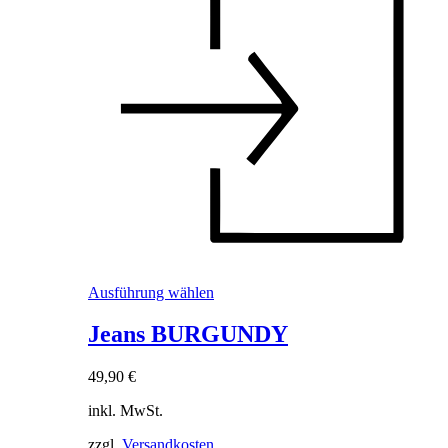
Dieses
Ausführung wählen
Produkt
weist
Jeans BURGUNDY
mehrere
Varianten
49,90
€
auf.
Die
inkl. MwSt.
Optionen
können
zzgl.
Versandkosten