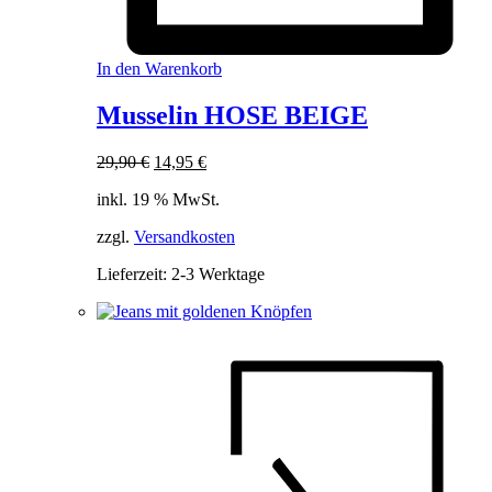
In den Warenkorb
Musselin HOSE BEIGE
Ursprünglicher
Aktueller
29,90
€
14,95
€
Preis
Preis
inkl. 19 % MwSt.
war:
ist:
29,90 €
14,95 €.
zzgl.
Versandkosten
Lieferzeit:
2-3 Werktage