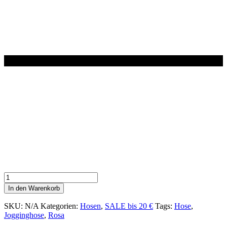
Sweathose
-
In den Warenkorb
Jogginghose
Classic
SKU:
N/A
Kategorien:
Hosen
,
SALE bis 20 €
Tags:
Hose
,
ROSA
Jogginghose
,
Rosa
Menge