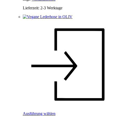
auf
der
Lieferzeit:
2-3 Werktage
Produktseite
gewählt
werden
Dieses
Ausführung wählen