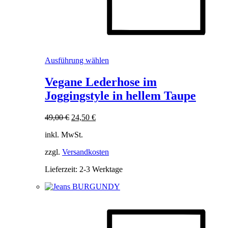
Dieses
Ausführung wählen
Produkt
weist
Vegane Lederhose im
mehrere
Joggingstyle in hellem Taupe
Varianten
auf.
Die
Ursprünglicher
Aktueller
49,00
€
24,50
€
Optionen
Preis
Preis
können
inkl. MwSt.
war:
ist:
auf
49,00 €
24,50 €.
der
zzgl.
Versandkosten
Produktseite
Lieferzeit:
2-3 Werktage
gewählt
werden