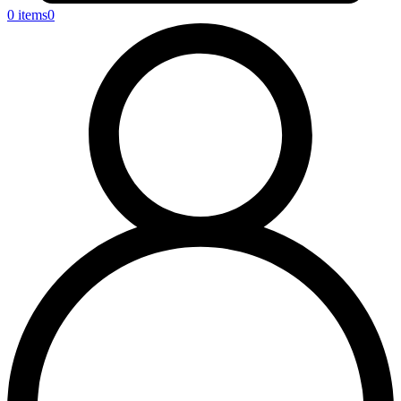
0 items
0