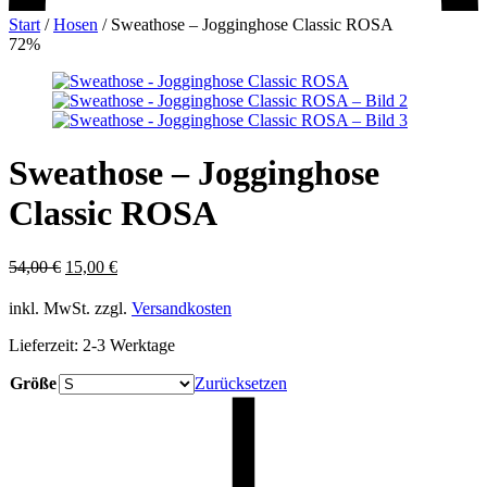
Start
/
Hosen
/
Sweathose – Jogginghose Classic ROSA
72%
Sweathose – Jogginghose
Classic ROSA
Ursprünglicher
Aktueller
54,00
€
15,00
€
Preis
Preis
war:
ist:
inkl. MwSt.
zzgl.
Versandkosten
54,00 €
15,00 €.
Lieferzeit:
2-3 Werktage
Größe
Zurücksetzen