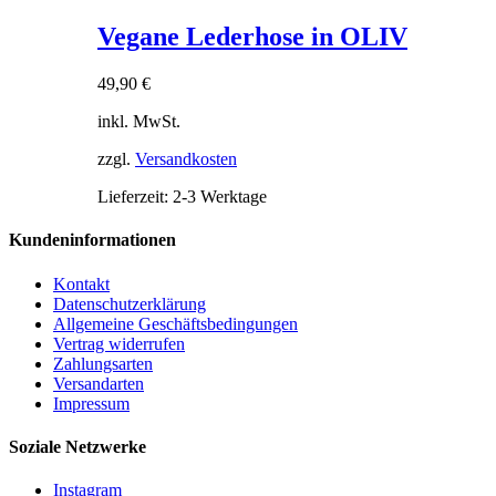
Produkt
weist
Vegane Lederhose in OLIV
mehrere
Varianten
49,90
€
auf.
Die
inkl. MwSt.
Optionen
können
zzgl.
Versandkosten
auf
der
Lieferzeit:
2-3 Werktage
Produktseite
gewählt
Kundeninformationen
werden
Kontakt
Datenschutzerklärung
Allgemeine Geschäftsbedingungen
Vertrag widerrufen
Zahlungsarten
Versandarten
Impressum
Soziale Netzwerke
Instagram