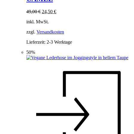
auf.
Die
Ursprünglicher
Aktueller
49,00
€
24,50
€
Optionen
Preis
Preis
können
inkl. MwSt.
war:
ist:
auf
49,00 €
24,50 €.
der
zzgl.
Versandkosten
Produktseite
Lieferzeit:
2-3 Werktage
gewählt
werden
50%