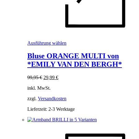
Dieses
Ausführung wählen
Produkt
weist
Bluse ORANGE MULTI von
mehrere
*EMILY VAN DEN BERGH*
Varianten
auf.
Die
Ursprünglicher
Aktueller
99,95
€
29,99
€
Optionen
Preis
Preis
können
inkl. MwSt.
war:
ist:
auf
99,95 €
29,99 €.
der
zzgl.
Versandkosten
Produktseite
Lieferzeit:
2-3 Werktage
gewählt
werden