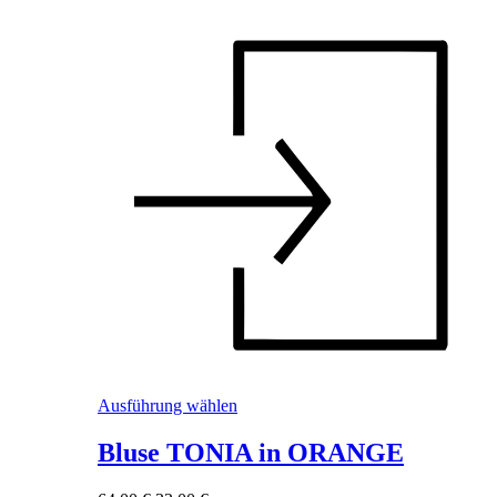
Dieses
Ausführung wählen
Produkt
weist
Bluse TONIA in ORANGE
mehrere
Varianten