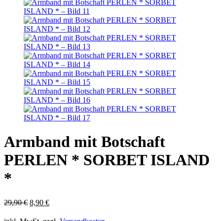
Armband mit Botschaft
PERLEN * SORBET ISLAND
*
Ursprünglicher
Aktueller
29,90
€
8,90
€
Preis
Preis
war:
ist: