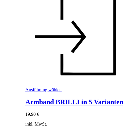
Dieses
Ausführung wählen
Produkt
weist
Armband BRILLI in 5 Varianten
mehrere
Varianten
19,90
€
auf.
Die
inkl. MwSt.
Optionen