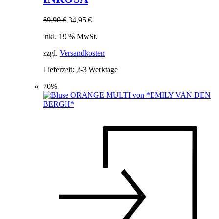
Ursprünglicher
Aktueller
69,90
€
34,95
€
Preis
Preis
inkl. 19 % MwSt.
war:
ist:
69,90 €
34,95 €.
zzgl.
Versandkosten
Lieferzeit:
2-3 Werktage
70%