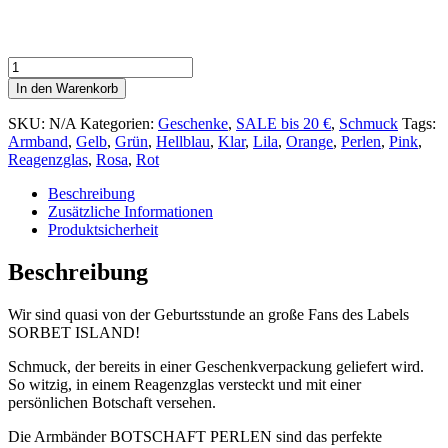
Armband
mit
In den Warenkorb
Botschaft
PERLEN
SKU:
N/A
Kategorien:
Geschenke
,
SALE bis 20 €
,
Schmuck
Tags:
*
Armband
,
Gelb
,
Grün
,
Hellblau
,
Klar
,
Lila
,
Orange
,
Perlen
,
Pink
,
SORBET
Reagenzglas
,
Rosa
,
Rot
ISLAND
*
Beschreibung
Menge
Zusätzliche Informationen
Produktsicherheit
Beschreibung
Wir sind quasi von der Geburtsstunde an große Fans des Labels
SORBET ISLAND!
Schmuck, der bereits in einer Geschenkverpackung geliefert wird.
So witzig, in einem Reagenzglas versteckt und mit einer
persönlichen Botschaft versehen.
Die Armbänder BOTSCHAFT PERLEN sind das perfekte