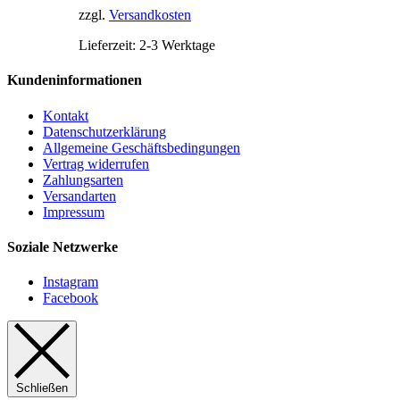
können
zzgl.
Versandkosten
auf
der
Lieferzeit:
2-3 Werktage
Produktseite
gewählt
Kundeninformationen
werden
Kontakt
Datenschutzerklärung
Allgemeine Geschäftsbedingungen
Vertrag widerrufen
Zahlungsarten
Versandarten
Impressum
Soziale Netzwerke
Instagram
Facebook
Schließen