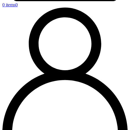
0 items
0