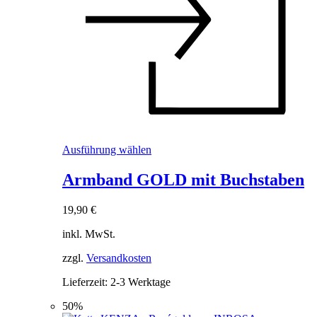
Dieses
Ausführung wählen
Produkt
weist
Armband GOLD mit Buchstaben
mehrere
Varianten
19,90
€
auf.
Die
inkl. MwSt.
Optionen
können
zzgl.
Versandkosten
auf
der
Lieferzeit:
2-3 Werktage
Produktseite
gewählt
50%
werden