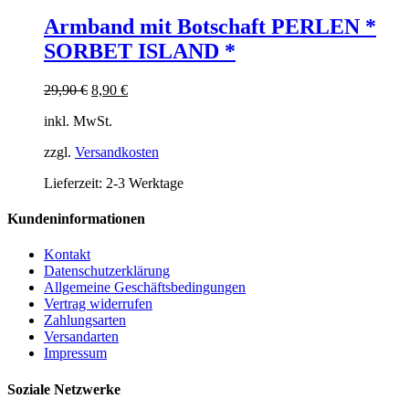
Produkt
weist
Armband mit Botschaft PERLEN *
mehrere
SORBET ISLAND *
Varianten
auf.
Die
Ursprünglicher
Aktueller
29,90
€
8,90
€
Optionen
Preis
Preis
können
inkl. MwSt.
war:
ist:
auf
29,90 €
8,90 €.
der
zzgl.
Versandkosten
Produktseite
Lieferzeit:
2-3 Werktage
gewählt
werden
Kundeninformationen
Kontakt
Datenschutzerklärung
Allgemeine Geschäftsbedingungen
Vertrag widerrufen
Zahlungsarten
Versandarten
Impressum
Soziale Netzwerke