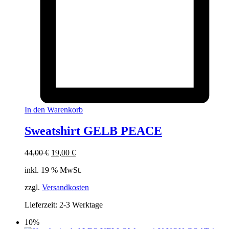
In den Warenkorb
Sweatshirt GELB PEACE
Ursprünglicher
Aktueller
44,00
€
19,00
€
Preis
Preis
inkl. 19 % MwSt.
war:
ist:
44,00 €
19,00 €.
zzgl.
Versandkosten
Lieferzeit:
2-3 Werktage
10%