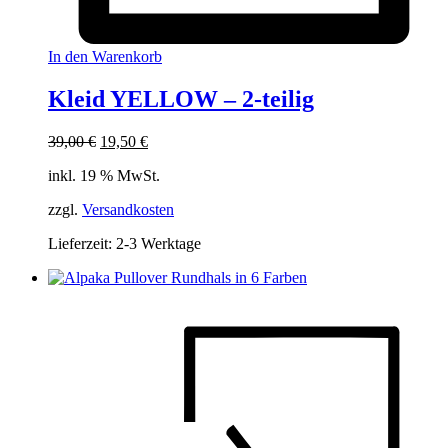
In den Warenkorb
Kleid YELLOW – 2-teilig
Ursprünglicher
Aktueller
39,00
€
19,50
€
Preis
Preis
inkl. 19 % MwSt.
war:
ist:
39,00 €
19,50 €.
zzgl.
Versandkosten
Lieferzeit:
2-3 Werktage