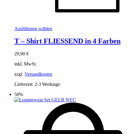
Dieses
Ausführung wählen
Produkt
weist
T – Shirt FLIESSEND in 4 Farben
mehrere
Varianten
29,90
€
auf.
Die
inkl. MwSt.
Optionen
können
zzgl.
Versandkosten
auf
der
Lieferzeit:
2-3 Werktage
Produktseite
gewählt
50%
werden