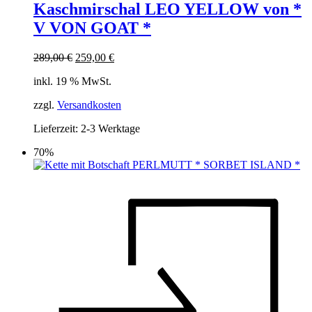
Kaschmirschal LEO YELLOW von *
V VON GOAT *
Ursprünglicher
Aktueller
289,00
€
259,00
€
Preis
Preis
inkl. 19 % MwSt.
war:
ist:
289,00 €
259,00 €.
zzgl.
Versandkosten
Lieferzeit:
2-3 Werktage
70%