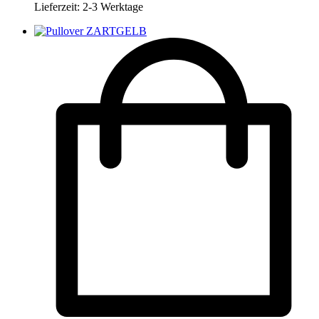
Lieferzeit:
2-3 Werktage
gewählt
werden