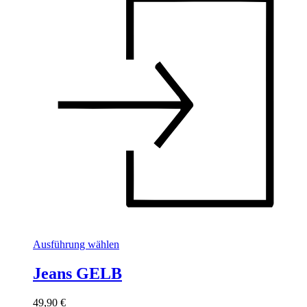
Dieses
Ausführung wählen
Produkt
weist
Jeans GELB
mehrere
Varianten
49,90
€
auf.