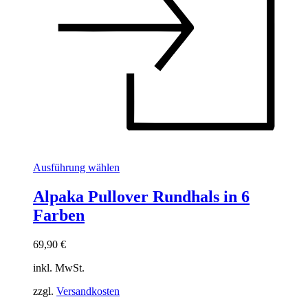
Dieses
Ausführung wählen
Produkt
weist
Alpaka Pullover Rundhals in 6
mehrere
Farben
Varianten
auf.
Die
69,90
€
Optionen
können
inkl. MwSt.
auf
der
zzgl.
Versandkosten
Produktseite