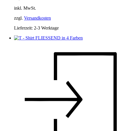
Die
inkl. MwSt.
Optionen
können
zzgl.
Versandkosten
auf
der
Lieferzeit:
2-3 Werktage
Produktseite
gewählt
werden