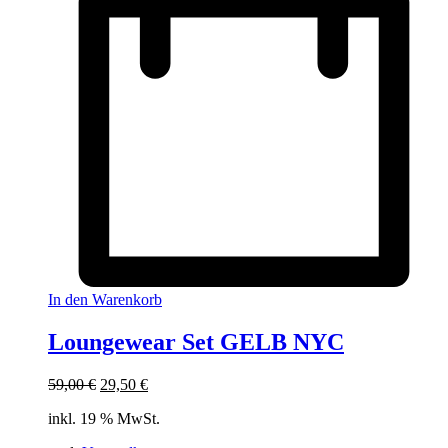
In den Warenkorb
Loungewear Set GELB NYC
Ursprünglicher
Aktueller
59,00
€
29,50
€
Preis
Preis
inkl. 19 % MwSt.
war:
ist:
59,00 €
29,50 €.