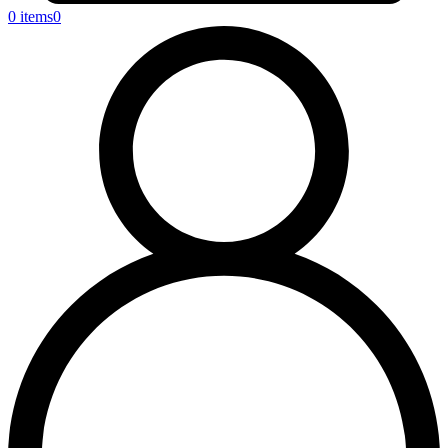
0 items
0