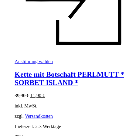
Dieses
Ausführung wählen
Produkt
weist
Kette mit Botschaft PERLMUTT *
mehrere
SORBET ISLAND *
Varianten
auf.
Die
Ursprünglicher
Aktueller
39,90
€
11,90
€
Optionen
Preis
Preis
können
inkl. MwSt.
war:
ist:
auf
39,90 €
11,90 €.
der
zzgl.
Versandkosten
Produktseite
Lieferzeit:
2-3 Werktage
gewählt
werden