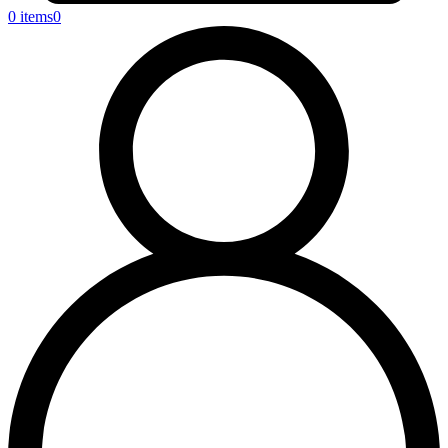
0 items
0