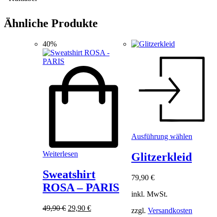
Ähnliche Produkte
40%
Dieses
Ausführung wählen
Produkt
weist
Weiterlesen
Glitzerkleid
mehrere
Variant
Sweatshirt
79,90
€
auf.
ROSA – PARIS
Die
inkl. MwSt.
Optione
können
Ursprünglicher
Aktueller
49,90
€
29,90
€
zzgl.
Versandkosten
auf
Preis
Preis