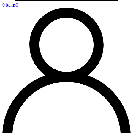
0 items
0