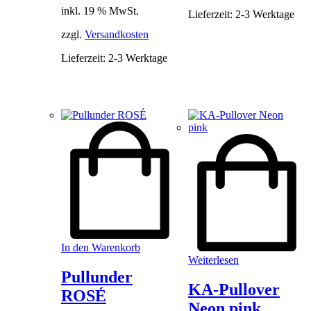
der
inkl. 19 % MwSt.
war:
ist:
Lieferzeit:
2-3 Werktage
Produkt
49,90 €
29,90 €.
gewählt
zzgl.
Versandkosten
werden
Lieferzeit:
2-3 Werktage
In den Warenkorb
Weiterlesen
Pullunder
KA-Pullover
ROSÉ
Neon pink