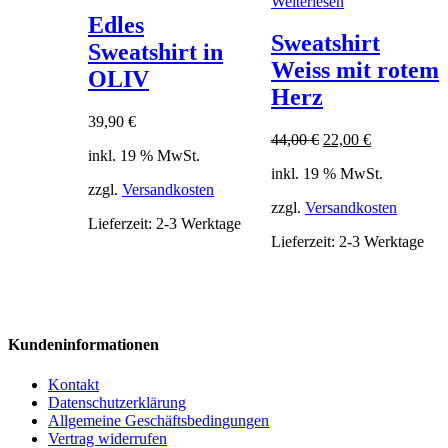
Weiterlesen
Edles
Sweatshirt
Sweatshirt in
Weiss mit rotem
OLIV
Herz
39,90
€
Ursprünglicher
Aktueller
44,00
€
22,00
€
inkl. 19 % MwSt.
Preis
Preis
inkl. 19 % MwSt.
war:
ist:
zzgl.
Versandkosten
44,00 €
22,00 €.
zzgl.
Versandkosten
Lieferzeit:
2-3 Werktage
Lieferzeit:
2-3 Werktage
Kundeninformationen
Kontakt
Datenschutzerklärung
Allgemeine Geschäftsbedingungen
Vertrag widerrufen