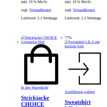
inkl. 19 % MwSt.
inkl. 19 % MwSt.
zzgl.
Versandkosten
zzgl.
Versandkosten
Lieferzeit:
2-3 Werktage
Lieferzeit:
2-3 Werktage
77%
In den Warenkorb
Dieses
Ausführung wählen
Produkt
Strickjacke
weist
Sweatshirt
CHOICE
mehrere