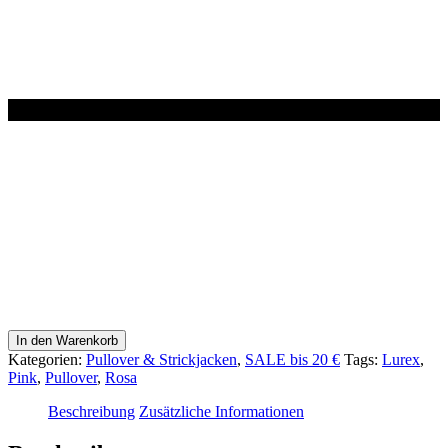
Pullover
In den Warenkorb
Rosa
Kategorien:
Pullover & Strickjacken
,
SALE bis 20 €
Tags:
Lurex
,
getupft
Pink
,
Pullover
,
Rosa
Menge
Beschreibung
Zusätzliche Informationen