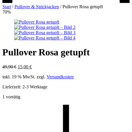
Start
/
Pullover & Strickjacken
/
Pullover Rosa getupft
70%
Pullover Rosa getupft
Ursprünglicher
Aktueller
49,90
€
15,00
€
Preis
Preis
inkl. 19 % MwSt.
zzgl.
Versandkosten
war:
ist:
49,90 €
15,00 €.
Lieferzeit:
2-3 Werktage
1 vorrätig