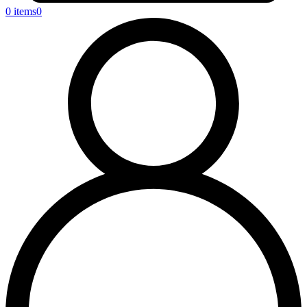
0 items
0