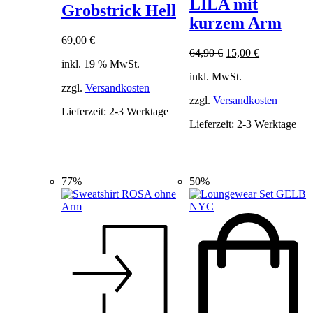
LILA mit
Variant
Grobstrick Hell
auf.
kurzem Arm
Die
69,00
€
Optione
Ursprünglicher
Aktueller
64,90
€
15,00
€
können
inkl. 19 % MwSt.
Preis
Preis
auf
inkl. MwSt.
war:
ist:
der
zzgl.
Versandkosten
64,90 €
15,00 €.
Produkt
zzgl.
Versandkosten
gewählt
Lieferzeit:
2-3 Werktage
werden
Lieferzeit:
2-3 Werktage
77%
50%