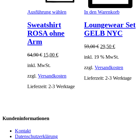
Dieses
Ausführung wählen
In den Warenkorb
Produkt
weist
Sweatshirt
Loungewear Set
mehrere
ROSA ohne
GELB NYC
Varianten
auf.
Arm
Die
Ursprünglicher
Aktueller
59,00
€
29,50
€
Optionen
Preis
Preis
Ursprünglicher
Aktueller
64,90
€
15,00
€
können
inkl. 19 % MwSt.
war:
ist:
Preis
Preis
auf
59,00 €
29,50 €.
inkl. MwSt.
war:
ist:
der
zzgl.
Versandkosten
64,90 €
15,00 €.
Produktseite
zzgl.
Versandkosten
Lieferzeit:
2-3 Werktage
gewählt
werden
Lieferzeit:
2-3 Werktage
Kundeninformationen
Kontakt
Datenschutzerklärung