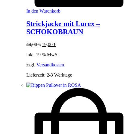
In den Warenkorb
Strickjacke mit Lurex –
SCHOKOBRAUN
Ursprünglicher
Aktueller
44,00
€
19,00
€
Preis
Preis
inkl. 19 % MwSt.
war:
ist:
44,00 €
19,00 €.
zzgl.
Versandkosten
Lieferzeit:
2-3 Werktage