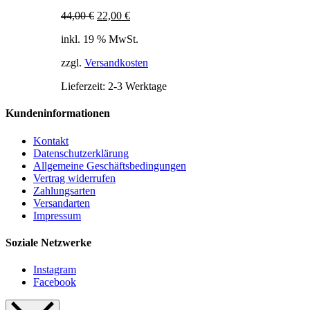
Ursprünglicher
Aktueller
44,00
€
22,00
€
Preis
Preis
inkl. 19 % MwSt.
war:
ist:
44,00 €
22,00 €.
zzgl.
Versandkosten
Lieferzeit:
2-3 Werktage
Kundeninformationen
Kontakt
Datenschutzerklärung
Allgemeine Geschäftsbedingungen
Vertrag widerrufen
Zahlungsarten
Versandarten
Impressum
Soziale Netzwerke
Instagram
Facebook