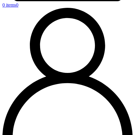
0 items
0