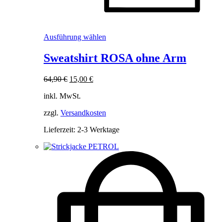
Dieses
Ausführung wählen
Produkt
weist
Sweatshirt ROSA ohne Arm
mehrere
Varianten
Ursprünglicher
Aktueller
64,90
€
15,00
€
auf.
Preis
Preis
Die
inkl. MwSt.
war:
ist:
Optionen
64,90 €
15,00 €.
können
zzgl.
Versandkosten
auf
der
Lieferzeit:
2-3 Werktage
Produktseite
gewählt
werden