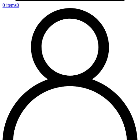
0 items
0