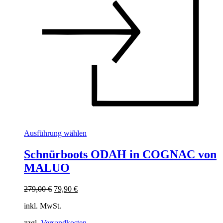
Dieses
Ausführung wählen
Produkt
weist
Schnürboots ODAH in COGNAC von
mehrere
MALUO
Varianten
auf.
Die
Ursprünglicher
Aktueller
279,00
€
79,90
€
Optionen
Preis
Preis
können
inkl. MwSt.
war:
ist:
auf
279,00 €
79,90 €.
der
zzgl.
Versandkosten