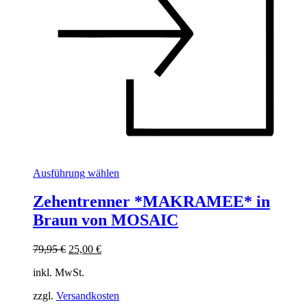
Dieses
Ausführung wählen
Produkt
weist
Zehentrenner *MAKRAMEE* in
mehrere
Braun von MOSAIC
Varianten
auf.
Die
Ursprünglicher
Aktueller
79,95
€
25,00
€
Optionen
Preis
Preis
können
inkl. MwSt.
war:
ist:
auf
79,95 €
25,00 €.
der
zzgl.
Versandkosten