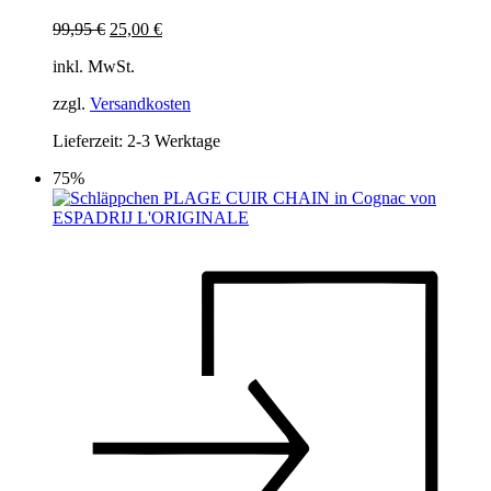
Optionen
Ursprünglicher
Aktueller
99,95
€
25,00
€
können
Preis
Preis
auf
inkl. MwSt.
war:
ist:
der
99,95 €
25,00 €.
Produktseite
zzgl.
Versandkosten
gewählt
werden
Lieferzeit:
2-3 Werktage
75%