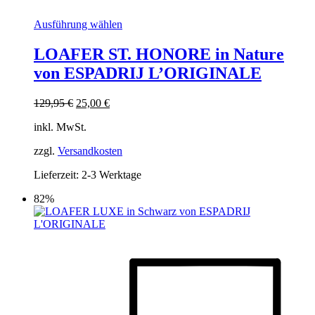
Dieses
Ausführung wählen
Produkt
weist
LOAFER ST. HONORE in Nature
mehrere
von ESPADRIJ L’ORIGINALE
Varianten
auf.
Die
Ursprünglicher
Aktueller
129,95
€
25,00
€
Optionen
Preis
Preis
können
inkl. MwSt.
war:
ist:
auf
129,95 €
25,00 €.
der
zzgl.
Versandkosten
Produktseite
Lieferzeit:
2-3 Werktage
gewählt
werden
82%