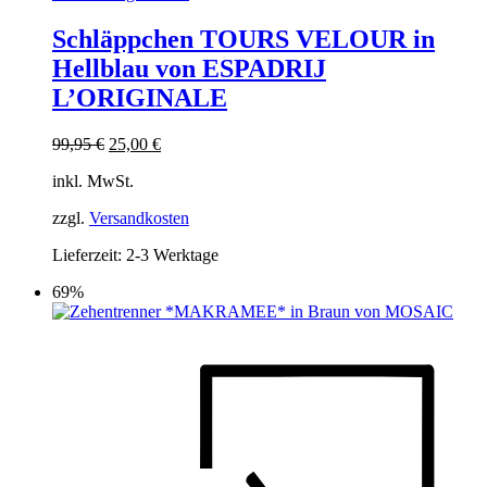
Produkt
weist
Schläppchen TOURS VELOUR in
mehrere
Hellblau von ESPADRIJ
Varianten
auf.
L’ORIGINALE
Die
Optionen
Ursprünglicher
Aktueller
99,95
€
25,00
€
können
Preis
Preis
auf
inkl. MwSt.
war:
ist:
der
99,95 €
25,00 €.
Produktseite
zzgl.
Versandkosten
gewählt
werden
Lieferzeit:
2-3 Werktage
69%