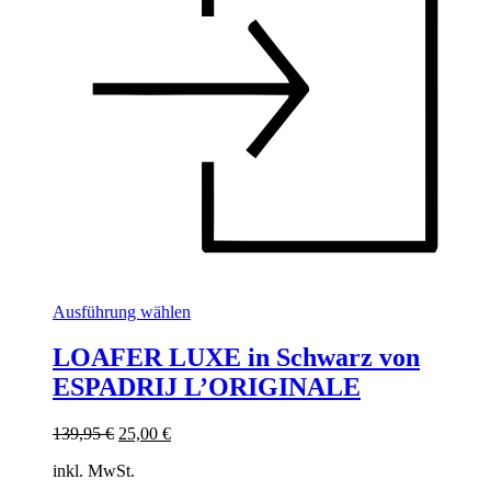
Dieses
Ausführung wählen
Produkt
weist
LOAFER LUXE in Schwarz von
mehrere
ESPADRIJ L’ORIGINALE
Varianten
auf.
Die
Ursprünglicher
Aktueller
139,95
€
25,00
€
Optionen
Preis
Preis
können
inkl. MwSt.
war:
ist:
auf