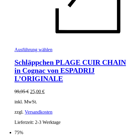
Dieses
Ausführung wählen
Produkt
weist
Schläppchen PLAGE CUIR CHAIN
mehrere
in Cognac von ESPADRIJ
Varianten
auf.
L’ORIGINALE
Die
Optionen
Ursprünglicher
Aktueller
99,95
€
25,00
€
können
Preis
Preis
auf
inkl. MwSt.
war:
ist:
der
99,95 €
25,00 €.
Produktseite
zzgl.
Versandkosten
gewählt
werden
Lieferzeit:
2-3 Werktage
75%