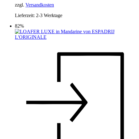
139,95 €
25,00 €.
der
zzgl.
Versandkosten
Produktseite
Lieferzeit:
2-3 Werktage
gewählt
werden
82%