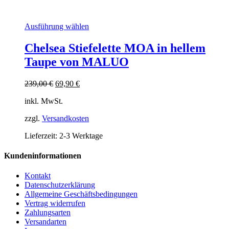
Dieses
Ausführung wählen
Produkt
weist
Chelsea Stiefelette MOA in hellem
mehrere
Taupe von MALUO
Varianten
auf.
Die
Ursprünglicher
Aktueller
239,00
€
69,90
€
Optionen
Preis
Preis
können
inkl. MwSt.
war:
ist:
auf
239,00 €
69,90 €.
der
zzgl.
Versandkosten
Produktseite
Lieferzeit:
2-3 Werktage
gewählt
werden
Kundeninformationen
Kontakt
Datenschutzerklärung
Allgemeine Geschäftsbedingungen
Vertrag widerrufen
Zahlungsarten
Versandarten