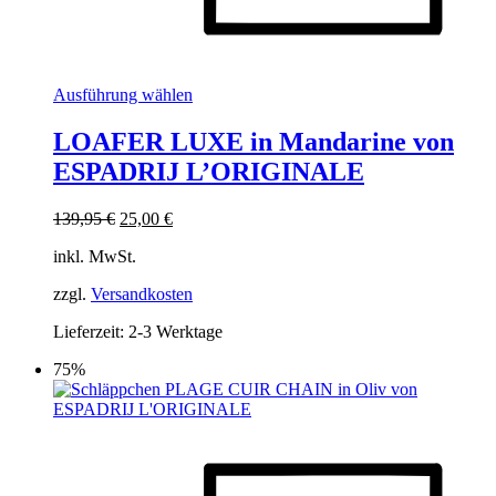
Dieses
Ausführung wählen
Produkt
weist
LOAFER LUXE in Mandarine von
mehrere
ESPADRIJ L’ORIGINALE
Varianten
auf.
Die
Ursprünglicher
Aktueller
139,95
€
25,00
€
Optionen
Preis
Preis
können
inkl. MwSt.
war:
ist:
auf
139,95 €
25,00 €.
der
zzgl.
Versandkosten
Produktseite
Lieferzeit:
2-3 Werktage
gewählt
werden
75%