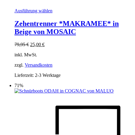
Dieses
Ausführung wählen
Produkt
weist
Zehentrenner *MAKRAMEE* in
mehrere
Beige von MOSAIC
Varianten
auf.
Die
Ursprünglicher
Aktueller
79,95
€
25,00
€
Optionen
Preis
Preis
können
inkl. MwSt.
war:
ist:
auf
79,95 €
25,00 €.
der
zzgl.
Versandkosten
Produktseite
Lieferzeit:
2-3 Werktage
gewählt
werden
71%