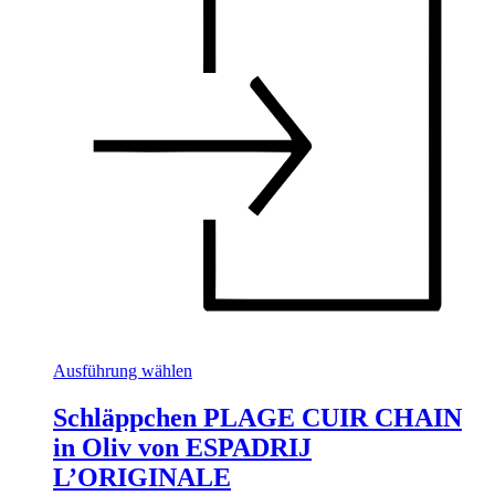
Dieses
Ausführung wählen
Produkt
weist
Schläppchen PLAGE CUIR CHAIN
mehrere
in Oliv von ESPADRIJ
Varianten
auf.
L’ORIGINALE
Die