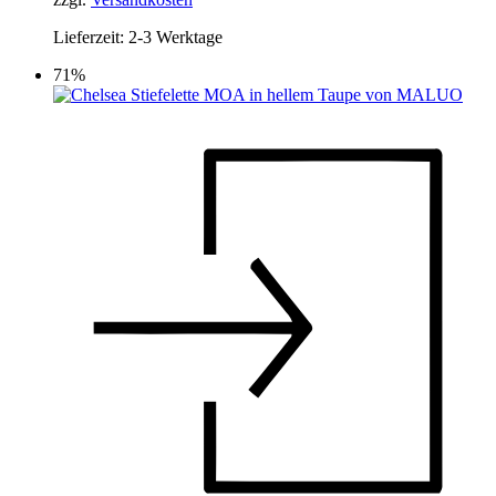
Produktseite
Lieferzeit:
2-3 Werktage
gewählt
werden
71%