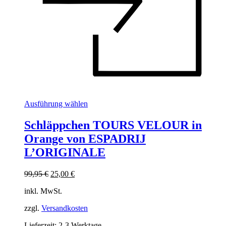
Dieses
Ausführung wählen
Produkt
weist
Schläppchen TOURS VELOUR in
mehrere
Orange von ESPADRIJ
Varianten
auf.
L’ORIGINALE
Die
Optionen
Ursprünglicher
Aktueller
99,95
€
25,00
€
können
Preis
Preis
auf
inkl. MwSt.
war:
ist:
der
99,95 €
25,00 €.
Produktseite
zzgl.
Versandkosten
gewählt
werden
Lieferzeit:
2-3 Werktage