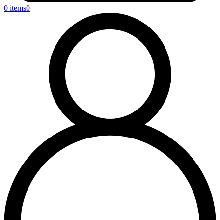
0 items
0