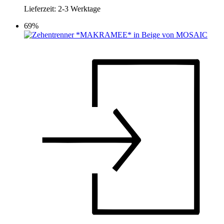
Produktseite
Lieferzeit:
2-3 Werktage
gewählt
werden
69%