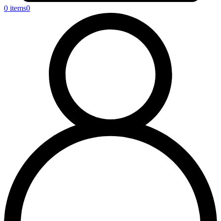
0 items
0