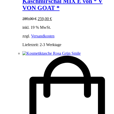
Kaschmirschal MIX E von * V
VON GOAT *
Ursprünglicher
Aktueller
289,00
€
259,00
€
Preis
Preis
inkl. 19 % MwSt.
war:
ist:
289,00 €
259,00 €.
zzgl.
Versandkosten
Lieferzeit:
2-3 Werktage