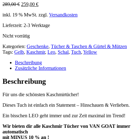
Ursprünglicher
Aktueller
289,00
€
259,00
€
Preis
Preis
inkl. 19 % MwSt.
zzgl.
Versandkosten
war:
ist:
289,00 €
259,00 €.
Lieferzeit:
2-3 Werktage
Nicht vorrätig
Kategorien:
Geschenke
,
Tücher & Taschen & Gürtel & Mützen
Tags:
Gelb
,
Kaschmir
,
Leo
,
Schal
,
Tuch
,
Yellow
Beschreibung
Zusätzliche Informationen
Beschreibung
Für uns die schönsten Kaschmirtücher!
Dieses Tuch ist einfach ein Statement – Hinschauen & Verlieben.
Ein bisschen LEO geht immer und zur Zeit maximal im Trend!
Wir bieten dir alle Kaschmir Tücher von VAN GOAT immer
automatisch
mit MINUS 10 % an !