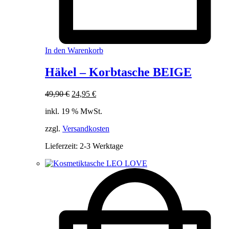
In den Warenkorb
Häkel – Korbtasche BEIGE
Ursprünglicher
Aktueller
49,90
€
24,95
€
Preis
Preis
inkl. 19 % MwSt.
war:
ist:
49,90 €
24,95 €.
zzgl.
Versandkosten
Lieferzeit:
2-3 Werktage