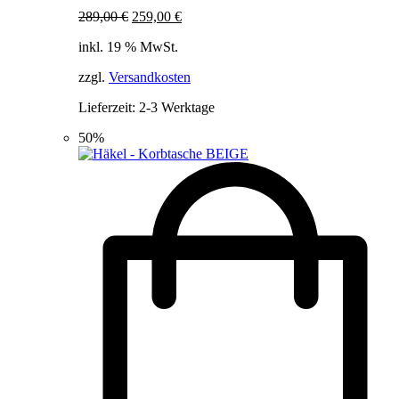
Ursprünglicher
Aktueller
289,00
€
259,00
€
Preis
Preis
inkl. 19 % MwSt.
war:
ist:
289,00 €
259,00 €.
zzgl.
Versandkosten
Lieferzeit:
2-3 Werktage
50%