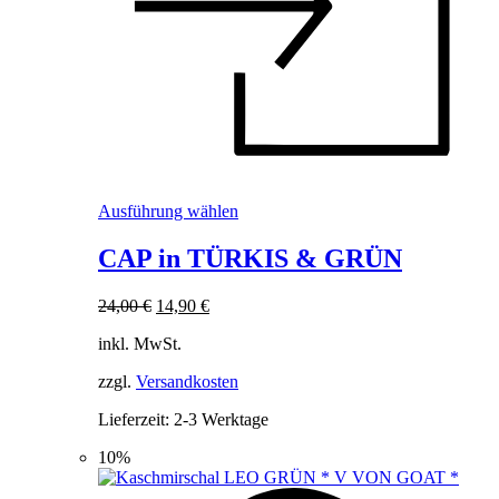
Dieses
Ausführung wählen
Produkt
weist
CAP in TÜRKIS & GRÜN
mehrere
Varianten
Ursprünglicher
Aktueller
24,00
€
14,90
€
auf.
Preis
Preis
Die
inkl. MwSt.
war:
ist:
Optionen
24,00 €
14,90 €.
können
zzgl.
Versandkosten
auf
der
Lieferzeit:
2-3 Werktage
Produktseite
gewählt
10%
werden