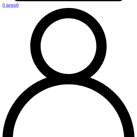
0 items
0