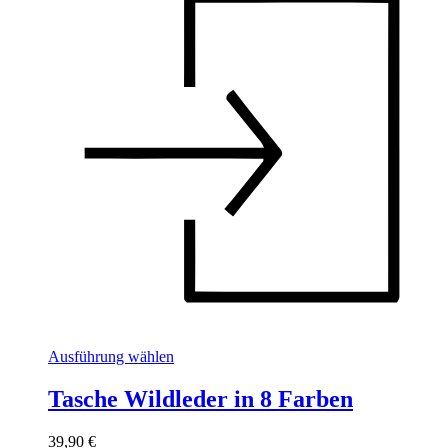
Dieses
Ausführung wählen
Produkt
weist
Tasche Wildleder in 8 Farben
mehrere
Varianten
39,90
€
auf.