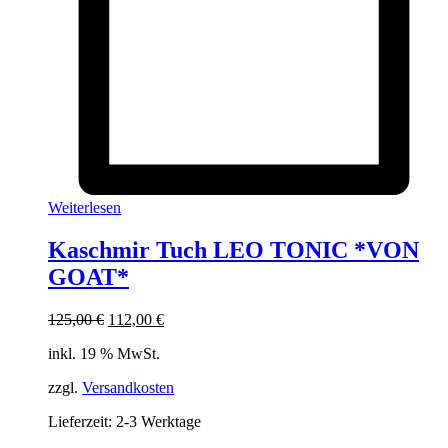
Weiterlesen
Kaschmir Tuch LEO TONIC *VON
GOAT*
Ursprünglicher
Aktueller
125,00
€
112,00
€
Preis
Preis
inkl. 19 % MwSt.
war:
ist:
125,00 €
112,00 €.
zzgl.
Versandkosten
Lieferzeit:
2-3 Werktage