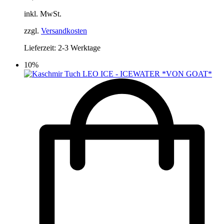
Die
inkl. MwSt.
Optionen
können
zzgl.
Versandkosten
auf
der
Lieferzeit:
2-3 Werktage
Produktseite
gewählt
10%
werden