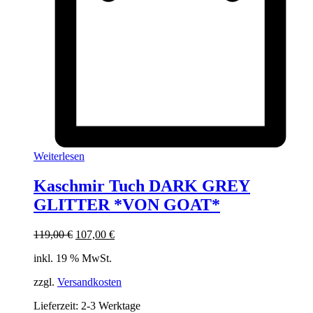
Weiterlesen
Kaschmir Tuch DARK GREY
GLITTER *VON GOAT*
Ursprünglicher
Aktueller
119,00
€
107,00
€
Preis
Preis
inkl. 19 % MwSt.
war:
ist:
119,00 €
107,00 €.
zzgl.
Versandkosten
Lieferzeit:
2-3 Werktage