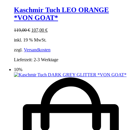
Kaschmir Tuch LEO ORANGE
*VON GOAT*
Ursprünglicher
Aktueller
119,00
€
107,00
€
Preis
Preis
inkl. 19 % MwSt.
war:
ist:
119,00 €
107,00 €.
zzgl.
Versandkosten
Lieferzeit:
2-3 Werktage
10%