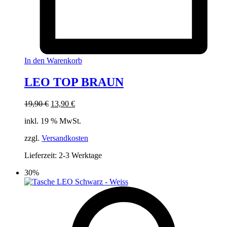
In den Warenkorb
LEO TOP BRAUN
Ursprünglicher
Aktueller
19,90
€
13,90
€
Preis
Preis
inkl. 19 % MwSt.
war:
ist:
19,90 €
13,90 €.
zzgl.
Versandkosten
Lieferzeit:
2-3 Werktage
30%