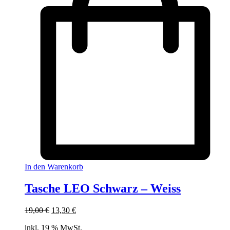
In den Warenkorb
Tasche LEO Schwarz – Weiss
Ursprünglicher
Aktueller
19,00
€
13,30
€
Preis
Preis
inkl. 19 % MwSt.
war:
ist: