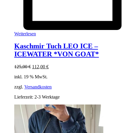
Weiterlesen
Kaschmir Tuch LEO ICE –
ICEWATER *VON GOAT*
Ursprünglicher
Aktueller
125,00
€
112,00
€
Preis
Preis
inkl. 19 % MwSt.
war:
ist:
125,00 €
112,00 €.
zzgl.
Versandkosten
Lieferzeit:
2-3 Werktage