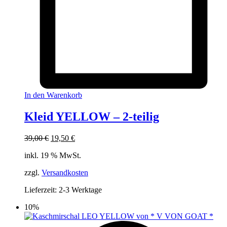
In den Warenkorb
Kleid YELLOW – 2-teilig
Ursprünglicher
Aktueller
39,00
€
19,50
€
Preis
Preis
inkl. 19 % MwSt.
war:
ist:
39,00 €
19,50 €.
zzgl.
Versandkosten
Lieferzeit:
2-3 Werktage
10%