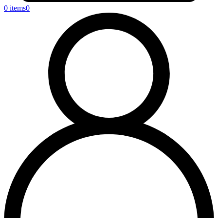
0 items
0