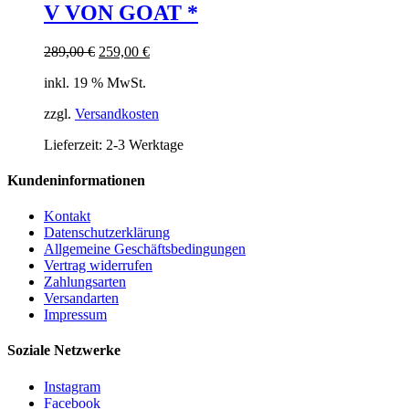
V VON GOAT *
Ursprünglicher
Aktueller
289,00
€
259,00
€
Preis
Preis
inkl. 19 % MwSt.
war:
ist:
289,00 €
259,00 €.
zzgl.
Versandkosten
Lieferzeit:
2-3 Werktage
Kundeninformationen
Kontakt
Datenschutzerklärung
Allgemeine Geschäftsbedingungen
Vertrag widerrufen
Zahlungsarten
Versandarten
Impressum
Soziale Netzwerke
Instagram
Facebook