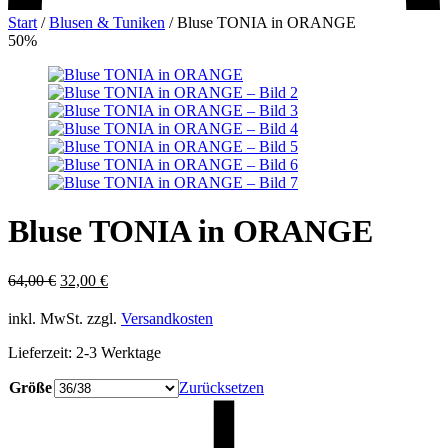
Start
/
Blusen & Tuniken
/
Bluse TONIA in ORANGE
50%
Bluse TONIA in ORANGE
Ursprünglicher
Aktueller
64,00
€
32,00
€
Preis
Preis
war:
ist:
inkl. MwSt.
zzgl.
Versandkosten
64,00 €
32,00 €.
Lieferzeit:
2-3 Werktage
Größe
Zurücksetzen