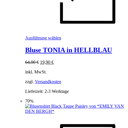
Dieses
Ausführung wählen
Produkt
weist
Bluse TONIA in HELLBLAU
mehrere
Varianten
Ursprünglicher
Aktueller
64,00
€
19,90
€
auf.
Preis
Preis
Die
inkl. MwSt.
war:
ist:
Optionen
64,00 €
19,90 €.
können
zzgl.
Versandkosten
auf
der
Lieferzeit:
2-3 Werktage
Produktseite
gewählt
70%
werden