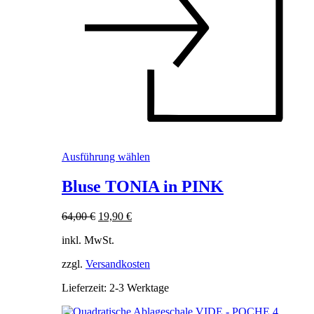
Dieses
Ausführung wählen
Produkt
weist
Bluse TONIA in PINK
mehrere
Varianten
Ursprünglicher
Aktueller
64,00
€
19,90
€
auf.
Preis
Preis
Die
inkl. MwSt.
war:
ist:
Optionen
64,00 €
19,90 €.
können
zzgl.
Versandkosten
auf
der
Lieferzeit:
2-3 Werktage
Produktseite
gewählt