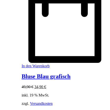
In den Warenkorb
Bluse Blau grafisch
Ursprünglicher
Aktueller
49,90
€
34,90
€
Preis
Preis
inkl. 19 % MwSt.
war:
ist:
49,90 €
34,90 €.
zzgl.
Versandkosten