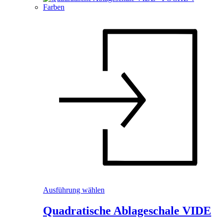
werden
Dieses
Ausführung wählen
Produkt
weist
Quadratische Ablageschale VIDE
mehrere