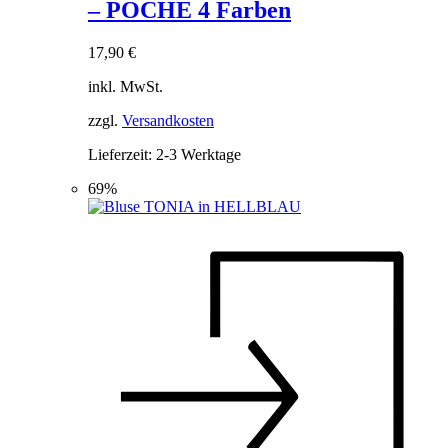
– POCHE 4 Farben
Varianten
auf.
Die
17,90
€
Optionen
können
inkl. MwSt.
auf
der
zzgl.
Versandkosten
Produktseite
Lieferzeit:
2-3 Werktage
gewählt
werden
69%