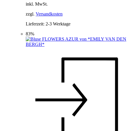
können
inkl. MwSt.
war:
ist:
auf
99,95 €
29,90 €.
der
zzgl.
Versandkosten
Produktseite
Lieferzeit:
2-3 Werktage
gewählt
werden
83%