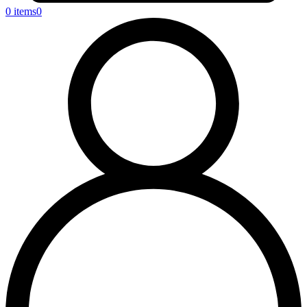
0 items
0