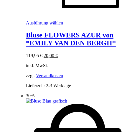
Dieses
Ausführung wählen
Produkt
weist
Bluse FLOWERS AZUR von
mehrere
*EMILY VAN DEN BERGH*
Varianten
auf.
Die
Ursprünglicher
Aktueller
119,95
€
20,00
€
Optionen
Preis
Preis
können
inkl. MwSt.
war:
ist:
auf
119,95 €
20,00 €.
der
zzgl.
Versandkosten
Produktseite
Lieferzeit:
2-3 Werktage
gewählt
werden
30%