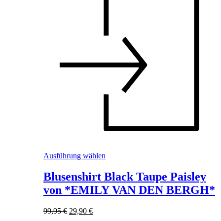
Dieses
Ausführung wählen
Produkt
weist
Blusenshirt Black Taupe Paisley
mehrere
von *EMILY VAN DEN BERGH*
Varianten
auf.
Die
Ursprünglicher
Aktueller
99,95
€
29,90
€
Optionen
Preis
Preis