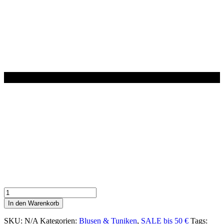
Bluse
TONIA
In den Warenkorb
in
ORANGE
SKU:
N/A
Kategorien:
Blusen & Tuniken
,
SALE bis 50 €
Tags: