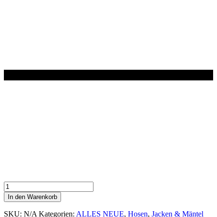
Hosenanzug
SCHOKO
In den Warenkorb
SAMT
Menge
SKU:
N/A
Kategorien:
ALLES NEUE
,
Hosen
,
Jacken & Mäntel