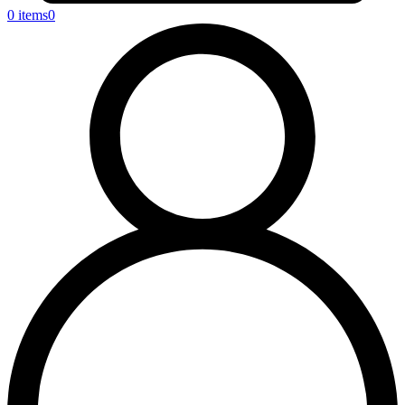
0 items
0