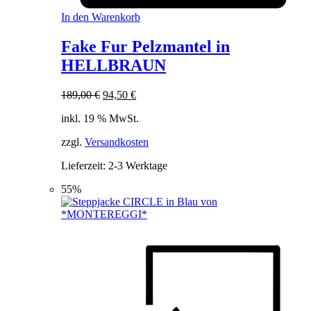
In den Warenkorb
Fake Fur Pelzmantel in
HELLBRAUN
Ursprünglicher
Aktueller
189,00
€
94,50
€
Preis
Preis
inkl. 19 % MwSt.
war:
ist:
189,00 €
94,50 €.
zzgl.
Versandkosten
Lieferzeit:
2-3 Werktage
55%