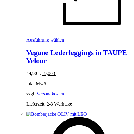
Dieses
Ausführung wählen
Produkt
weist
Vegane Lederleggings in TAUPE
mehrere
Velour
Varianten
auf.
Die
Ursprünglicher
Aktueller
44,90
€
19,00
€
Optionen
Preis
Preis
können
inkl. MwSt.
war:
ist:
auf
44,90 €
19,00 €.
der
zzgl.
Versandkosten
Produktseite
Lieferzeit:
2-3 Werktage
gewählt
werden