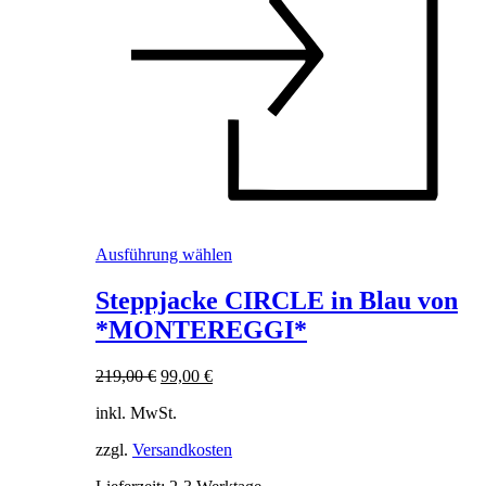
Dieses
Ausführung wählen
Produkt
weist
Steppjacke CIRCLE in Blau von
mehrere
*MONTEREGGI*
Varianten
auf.
Die
Ursprünglicher
Aktueller
219,00
€
99,00
€
Optionen
Preis
Preis
können
inkl. MwSt.
war:
ist:
auf
219,00 €
99,00 €.
der
zzgl.
Versandkosten
Produktseite