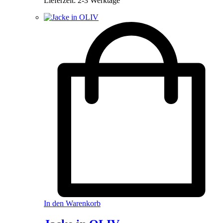
Lieferzeit:
2-3 Werktage
gewählt
werden
In den Warenkorb