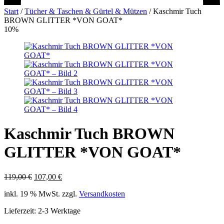
Start
/
Tücher & Taschen & Gürtel & Mützen
/
Kaschmir Tuch
BROWN GLITTER *VON GOAT*
10%
Kaschmir Tuch BROWN
GLITTER *VON GOAT*
Ursprünglicher
Aktueller
119,00
€
107,00
€
Preis
Preis
inkl. 19 % MwSt.
zzgl.
Versandkosten
war:
ist:
119,00 €
107,00 €.
Lieferzeit:
2-3 Werktage