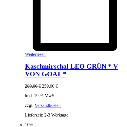
Weiterlesen
Kaschmirschal LEO GRÜN * V
VON GOAT *
Ursprünglicher
Aktueller
289,00
€
259,00
€
Preis
Preis
inkl. 19 % MwSt.
war:
ist:
289,00 €
259,00 €.
zzgl.
Versandkosten
Lieferzeit:
2-3 Werktage
10%