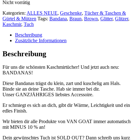
Nicht vorrätig
Kategorien:
ALLES NEUE
,
Geschenke
,
Tücher & Taschen &
Gürtel & Mützen
Tags:
Bandana
,
Braun
,
Brown
,
Glitter
,
Glitzer
,
Kaschmir
,
Tuch
Beschreibung
Zusätzliche Informationen
Beschreibung
Für uns die schönsten Kaschmirtücher! Und jetzt auch neu:
BANDANAS!
Diese Bandanas trägst du klein, zart und kuschelig am Hals.
Binde sie an deine Tasche. Hab sie immer bei dir.
Unser GANZJÄHRIGES liebstes Accessoire.
Er schmiegt es sich an dich, gibt dir Wärme, Leichtigkeit und ein
edles Finish.
Wir bieten dir alle Produkte von VAN GOAT immer automatisch
mit MINUS 10 % an!
Dein gewünschtes Tuch ist SOLD OUT? Dann schreib uns kurz