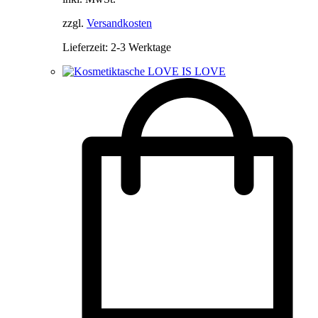
Optionen
22,90 €
14,90 €.
können
zzgl.
Versandkosten
auf
der
Lieferzeit:
2-3 Werktage
Produktseite
gewählt
werden