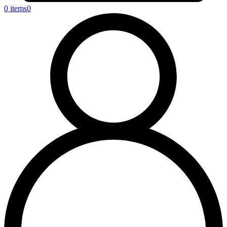
0 items
0