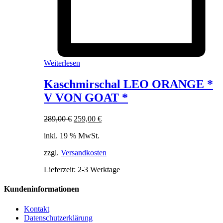
Weiterlesen
Kaschmirschal LEO ORANGE *
V VON GOAT *
Ursprünglicher
Aktueller
289,00
€
259,00
€
Preis
Preis
inkl. 19 % MwSt.
war:
ist:
289,00 €
259,00 €.
zzgl.
Versandkosten
Lieferzeit:
2-3 Werktage
Kundeninformationen
Kontakt
Datenschutzerklärung