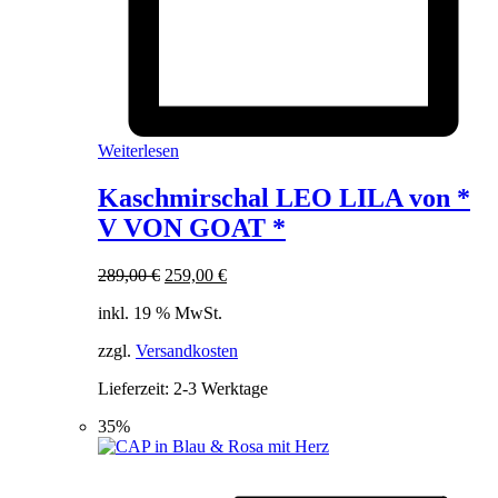
Weiterlesen
Kaschmirschal LEO LILA von *
V VON GOAT *
Ursprünglicher
Aktueller
289,00
€
259,00
€
Preis
Preis
inkl. 19 % MwSt.
war:
ist:
289,00 €
259,00 €.
zzgl.
Versandkosten
Lieferzeit:
2-3 Werktage
35%