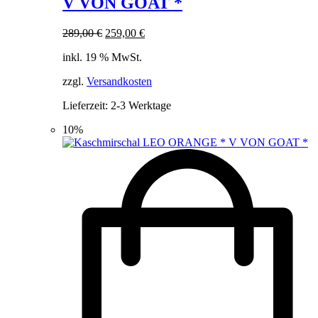
V VON GOAT *
Ursprünglicher
Aktueller
289,00
€
259,00
€
Preis
Preis
inkl. 19 % MwSt.
war:
ist:
289,00 €
259,00 €.
zzgl.
Versandkosten
Lieferzeit:
2-3 Werktage
10%