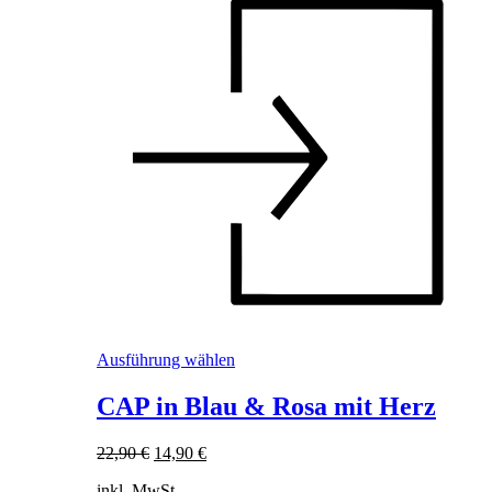
Dieses
Ausführung wählen
Produkt
weist
CAP in Blau & Rosa mit Herz
mehrere
Varianten
Ursprünglicher
Aktueller
22,90
€
14,90
€
auf.
Preis
Preis
Die
inkl. MwSt.
war:
ist: