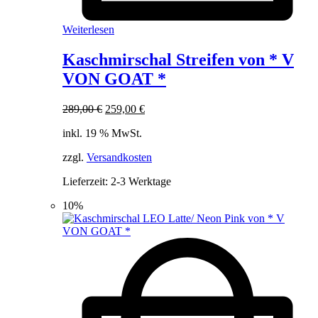
Weiterlesen
Kaschmirschal Streifen von * V
VON GOAT *
Ursprünglicher
Aktueller
289,00
€
259,00
€
Preis
Preis
inkl. 19 % MwSt.
war:
ist:
289,00 €
259,00 €.
zzgl.
Versandkosten
Lieferzeit:
2-3 Werktage
10%