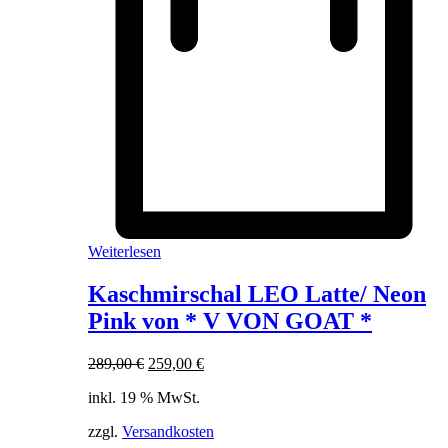
Weiterlesen
Kaschmirschal LEO Latte/ Neon
Pink von * V VON GOAT *
Ursprünglicher
Aktueller
289,00
€
259,00
€
Preis
Preis
inkl. 19 % MwSt.
war:
ist:
289,00 €
259,00 €.
zzgl.
Versandkosten