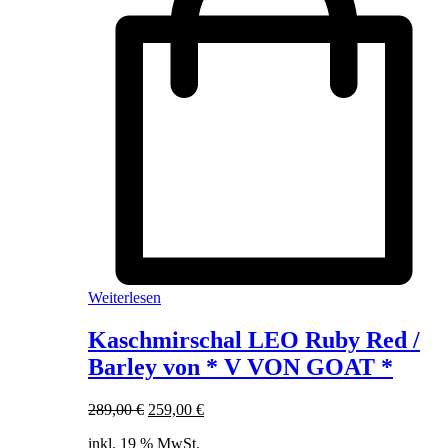
Weiterlesen
Kaschmirschal LEO Ruby Red /
Barley von * V VON GOAT *
Ursprünglicher
Aktueller
289,00
€
259,00
€
Preis
Preis
inkl. 19 % MwSt.
war:
ist: