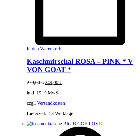
In den Warenkorb
Kaschmirschal ROSA – PINK * V
VON GOAT *
Ursprünglicher
Aktueller
279,00
€
249,00
€
Preis
Preis
inkl. 19 % MwSt.
war:
ist:
279,00 €
249,00 €.
zzgl.
Versandkosten
Lieferzeit:
2-3 Werktage