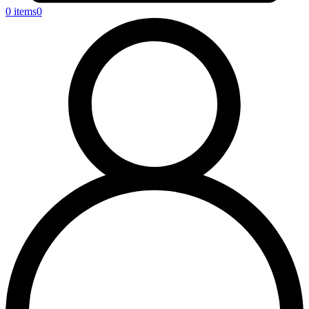
0 items
0