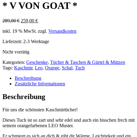
* V VON GOAT *
Ursprünglicher
Aktueller
289,00
€
259,00
€
Preis
Preis
inkl. 19 % MwSt.
zzgl.
Versandkosten
war:
ist:
289,00 €
259,00 €.
Lieferzeit:
2-3 Werktage
Nicht vorrätig
Kategorien:
Geschenke
,
Tücher & Taschen & Gürtel & Mützen
Tags:
Kaschmir
,
Leo
,
Orange
,
Schal
,
Tuch
Beschreibung
Zusätzliche Informationen
Beschreibung
Für uns die schönsten Kaschmirtücher!
Dieses Tuch ist so zart und sehr edel und auch ein bisschen frech mit
seinem orangefarbenen LEO Muster.
Er schmiegt es sich an dich & gibt dir Wärme, Leichtigkeit und ein