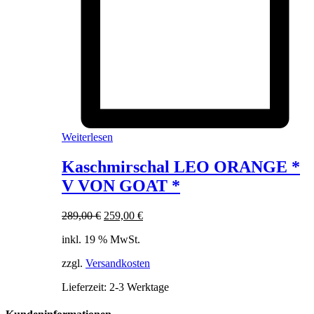
Weiterlesen
Kaschmirschal LEO ORANGE *
V VON GOAT *
Ursprünglicher
Aktueller
289,00
€
259,00
€
Preis
Preis
inkl. 19 % MwSt.
war:
ist:
289,00 €
259,00 €.
zzgl.
Versandkosten
Lieferzeit:
2-3 Werktage