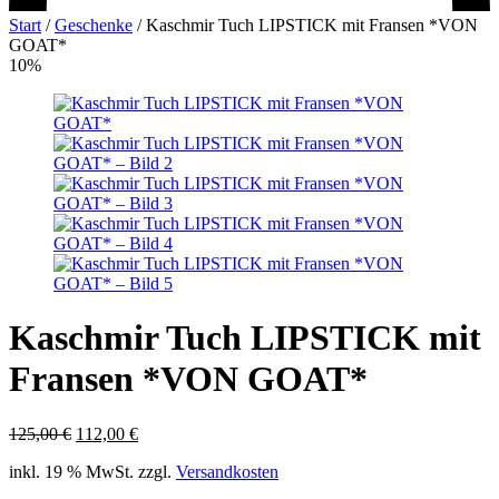
Start
/
Geschenke
/
Kaschmir Tuch LIPSTICK mit Fransen *VON
GOAT*
10%
Kaschmir Tuch LIPSTICK mit
Fransen *VON GOAT*
Ursprünglicher
Aktueller
125,00
€
112,00
€
Preis
Preis
inkl. 19 % MwSt.
zzgl.
Versandkosten
war:
ist:
125,00 €
112,00 €.