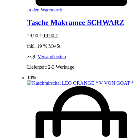
In den Warenkorb
Tasche Makramee SCHWARZ
Ursprünglicher
Aktueller
29,90
€
19,90
€
Preis
Preis
inkl. 19 % MwSt.
war:
ist:
29,90 €
19,90 €.
zzgl.
Versandkosten
Lieferzeit:
2-3 Werktage
10%