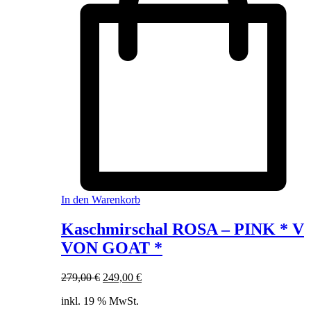
In den Warenkorb
Kaschmirschal ROSA – PINK * V
VON GOAT *
Ursprünglicher
Aktueller
279,00
€
249,00
€
Preis
Preis
inkl. 19 % MwSt.
war:
ist: