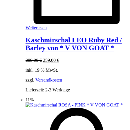
Weiterlesen
Kaschmirschal LEO Ruby Red /
Barley von * V VON GOAT *
Ursprünglicher
Aktueller
289,00
€
259,00
€
Preis
Preis
inkl. 19 % MwSt.
war:
ist:
289,00 €
259,00 €.
zzgl.
Versandkosten
Lieferzeit:
2-3 Werktage
11%