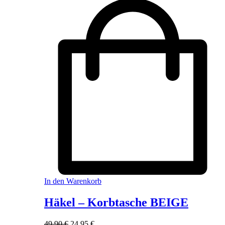
In den Warenkorb
Häkel – Korbtasche BEIGE
Ursprünglicher
Aktueller
49,90
€
24,95
€