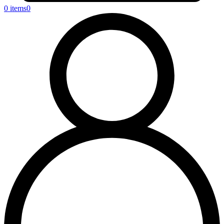
0 items
0