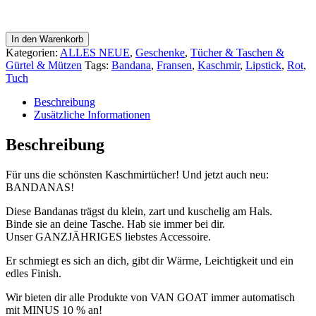
Kaschmir
In den Warenkorb
Tuch
Kategorien:
ALLES NEUE
,
Geschenke
,
Tücher & Taschen &
LIPSTICK
Gürtel & Mützen
Tags:
Bandana
,
Fransen
,
Kaschmir
,
Lipstick
,
Rot
,
mit
Tuch
Fransen
*VON
Beschreibung
GOAT*
Zusätzliche Informationen
Menge
Beschreibung
Für uns die schönsten Kaschmirtücher! Und jetzt auch neu:
BANDANAS!
Diese Bandanas trägst du klein, zart und kuschelig am Hals.
Binde sie an deine Tasche. Hab sie immer bei dir.
Unser GANZJÄHRIGES liebstes Accessoire.
Er schmiegt es sich an dich, gibt dir Wärme, Leichtigkeit und ein
edles Finish.
Wir bieten dir alle Produkte von VAN GOAT immer automatisch
mit MINUS 10 % an!