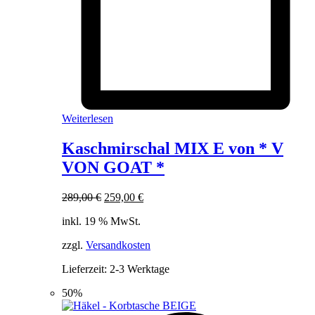
Weiterlesen
Kaschmirschal MIX E von * V
VON GOAT *
Ursprünglicher
Aktueller
289,00
€
259,00
€
Preis
Preis
inkl. 19 % MwSt.
war:
ist:
289,00 €
259,00 €.
zzgl.
Versandkosten
Lieferzeit:
2-3 Werktage
50%