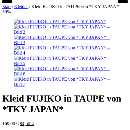
Start
/
Kleider
/
Kleid FUJIKO in TAUPE von *TKY JAPAN*
50%
Kleid FUJIKO in TAUPE von
*TKY JAPAN*
Ursprünglicher
Aktueller
169,00
€
84,50
€
Preis
Preis