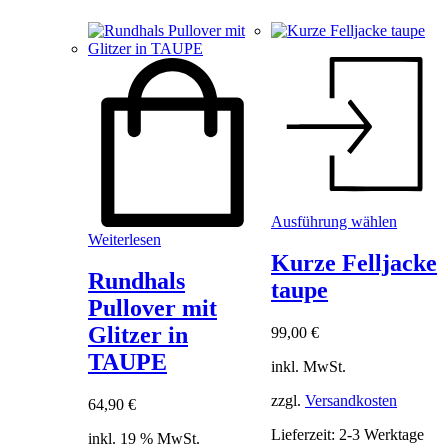
Dieses
Ausführung wählen
Produkt
Weiterlesen
weist
Kurze Felljacke
mehrere
Rundhals
taupe
Variant
Pullover mit
auf.
Die
Glitzer in
99,00
€
Optione
TAUPE
können
inkl. MwSt.
auf
der
zzgl.
Versandkosten
64,90
€
Produkt
Lieferzeit:
2-3 Werktage
gewählt
inkl. 19 % MwSt.