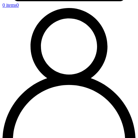
0 items
0