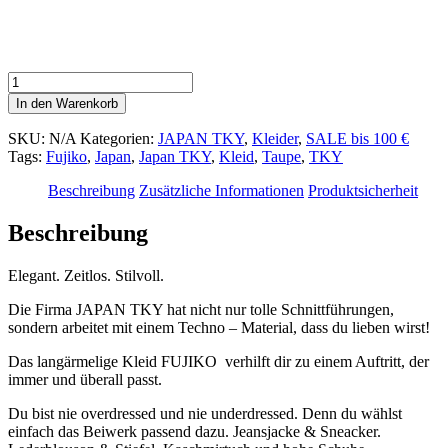
Kleid
FUJIKO
In den Warenkorb
in
TAUPE
SKU:
N/A
Kategorien:
JAPAN TKY
,
Kleider
,
SALE bis 100 €
von
Tags:
Fujiko
,
Japan
,
Japan TKY
,
Kleid
,
Taupe
,
TKY
*TKY
JAPAN*
Beschreibung
Zusätzliche Informationen
Produktsicherheit
Menge
Beschreibung
Elegant. Zeitlos. Stilvoll.
Die Firma JAPAN TKY hat nicht nur tolle Schnittführungen,
sondern arbeitet mit einem Techno – Material, dass du lieben wirst!
Das langärmelige Kleid FUJIKO verhilft dir zu einem Auftritt, der
immer und überall passt.
Du bist nie overdressed und nie underdressed. Denn du wählst
einfach das Beiwerk passend dazu. Jeansjacke & Sneacker.