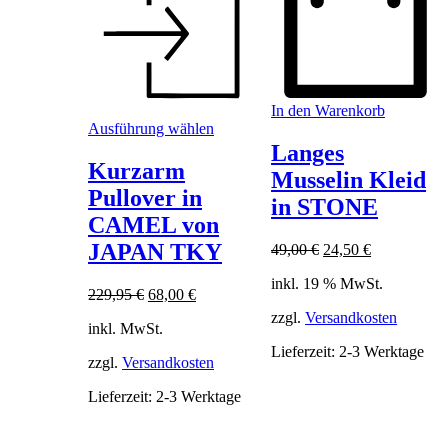
In den Warenkorb
Dieses
Ausführung wählen
Produkt
Langes
weist
Kurzarm
Musselin Kleid
mehrere
Pullover in
Varianten
in STONE
auf.
CAMEL von
Die
JAPAN TKY
Ursprünglicher
Aktueller
49,00
€
24,50
€
Optionen
Preis
Preis
können
inkl. 19 % MwSt.
war:
ist:
auf
Ursprünglicher
Aktueller
229,95
€
68,00
€
49,00 €
24,50 €.
der
Preis
Preis
zzgl.
Versandkosten
Produktseite
inkl. MwSt.
war:
ist:
gewählt
229,95 €
68,00 €.
Lieferzeit:
2-3 Werktage
werden
zzgl.
Versandkosten
Lieferzeit:
2-3 Werktage