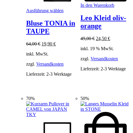
In den Warenkorb
Dieses
Ausführung wählen
Produkt
Leo Kleid oliv-
weist
Bluse TONIA in
orange
mehrere
TAUPE
Varianten
auf.
Ursprünglicher
Aktueller
49,00
€
24,50
€
Die
Ursprünglicher
Aktueller
Preis
Preis
64,00
€
19,90
€
Optionen
inkl. 19 % MwSt.
Preis
Preis
war:
ist:
können
inkl. MwSt.
war:
ist:
49,00 €
24,50 €.
auf
zzgl.
Versandkosten
64,00 €
19,90 €.
der
zzgl.
Versandkosten
Lieferzeit:
2-3 Werktage
Produktseite
Lieferzeit:
2-3 Werktage
gewählt
werden
70%
50%