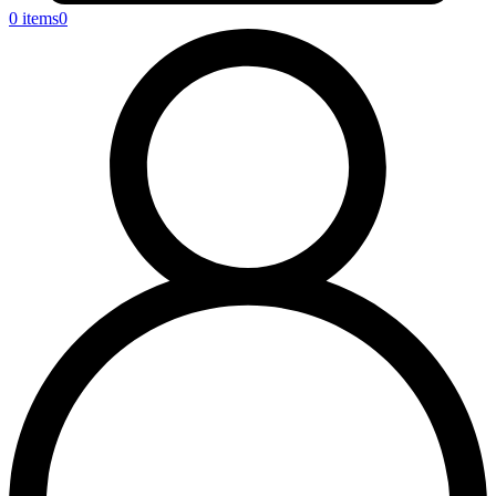
0 items
0