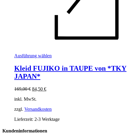
Dieses
Ausführung wählen
Produkt
weist
Kleid FUJIKO in TAUPE von *TKY
mehrere
JAPAN*
Varianten
auf.
Die
Ursprünglicher
Aktueller
169,00
€
84,50
€
Optionen
Preis
Preis
können
inkl. MwSt.
war:
ist:
auf
169,00 €
84,50 €.
der
zzgl.
Versandkosten
Produktseite
Lieferzeit:
2-3 Werktage
gewählt
werden
Kundeninformationen