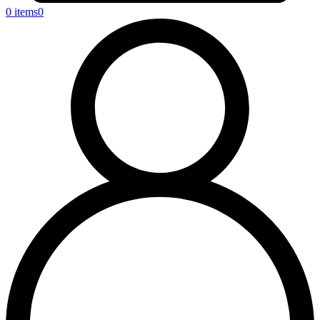
0 items
0