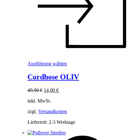
Dieses
Ausführung wählen
Produkt
weist
Cordhose OLIV
mehrere
Varianten
Ursprünglicher
Aktueller
49,90
€
14,90
€
auf.
Preis
Preis
Die
inkl. MwSt.
war:
ist:
Optionen
49,90 €
14,90 €.
können
zzgl.
Versandkosten
auf
der
Lieferzeit:
2-3 Werktage
Produktseite
gewählt
werden