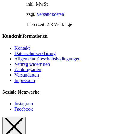
Die
inkl. MwSt.
Optionen
können
zzgl.
Versandkosten
auf
der
Lieferzeit:
2-3 Werktage
Produktseite
gewählt
Kundeninformationen
werden
Kontakt
Datenschutzerklärung
Allgemeine Geschäftsbedingungen
Vertrag widerrufen
Zahlungsarten
Versandarten
Impressum
Soziale Netzwerke
Instagram
Facebook