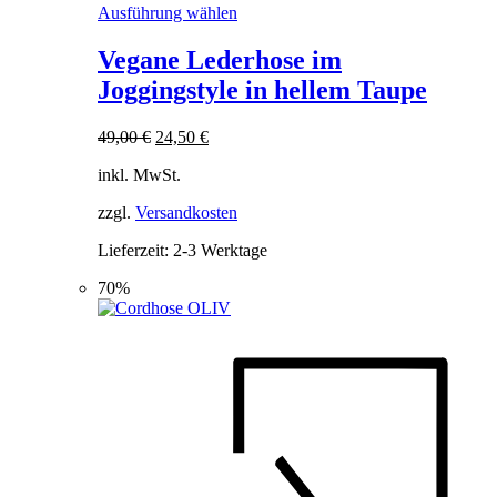
Dieses
Ausführung wählen
Produkt
weist
Vegane Lederhose im
mehrere
Joggingstyle in hellem Taupe
Varianten
auf.
Die
Ursprünglicher
Aktueller
49,00
€
24,50
€
Optionen
Preis
Preis
können
inkl. MwSt.
war:
ist:
auf
49,00 €
24,50 €.
der
zzgl.
Versandkosten
Produktseite
Lieferzeit:
2-3 Werktage
gewählt
werden
70%