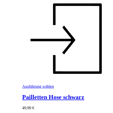
Dieses
Ausführung wählen
Produkt
weist
Pailletten Hose schwarz
mehrere
Varianten
49,90
€
auf.