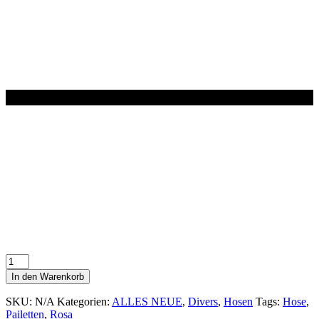
Pailletten
Hose
In den Warenkorb
rose
Menge
SKU:
N/A
Kategorien:
ALLES NEUE
,
Divers
,
Hosen
Tags:
Hose
,
Pailetten
,
Rosa