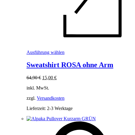
Dieses
Ausführung wählen
Produkt
weist
Sweatshirt ROSA ohne Arm
mehrere
Varianten
Ursprünglicher
Aktueller
64,90
€
15,00
€
auf.
Preis
Preis
Die
inkl. MwSt.
war:
ist:
Optionen
64,90 €
15,00 €.
können
zzgl.
Versandkosten
auf
der
Lieferzeit:
2-3 Werktage
Produktseite
gewählt
werden