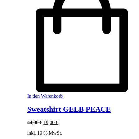
In den Warenkorb
Sweatshirt GELB PEACE
Ursprünglicher
Aktueller
44,00
€
19,00
€
Preis
Preis
inkl. 19 % MwSt.
war:
ist:
44,00 €
19,00 €.