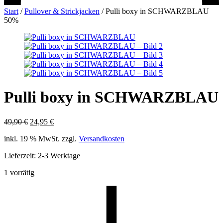
Start
/
Pullover & Strickjacken
/
Pulli boxy in SCHWARZBLAU
50%
Pulli boxy in SCHWARZBLAU
Ursprünglicher
Aktueller
49,90
€
24,95
€
Preis
Preis
inkl. 19 % MwSt.
zzgl.
Versandkosten
war:
ist:
49,90 €
24,95 €.
Lieferzeit:
2-3 Werktage
1 vorrätig