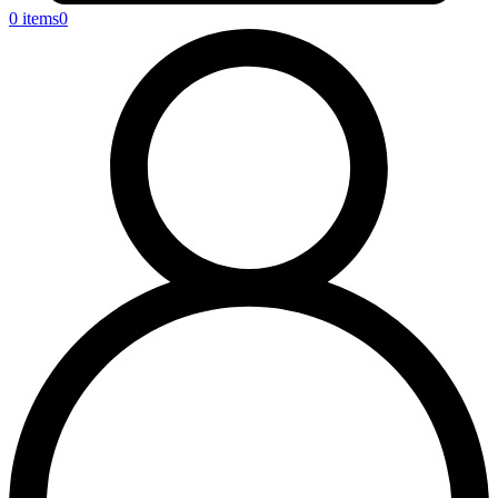
0 items
0