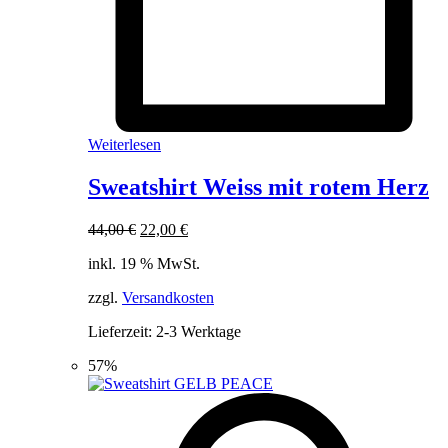
Weiterlesen
Sweatshirt Weiss mit rotem Herz
Ursprünglicher
Aktueller
44,00
€
22,00
€
Preis
Preis
inkl. 19 % MwSt.
war:
ist:
44,00 €
22,00 €.
zzgl.
Versandkosten
Lieferzeit:
2-3 Werktage
57%