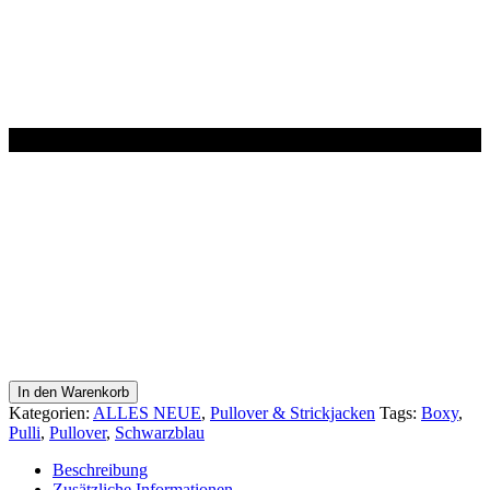
Pulli
In den Warenkorb
boxy
Kategorien:
ALLES NEUE
,
Pullover & Strickjacken
Tags:
Boxy
,
in
Pulli
,
Pullover
,
Schwarzblau
SCHWARZBLAU
Menge
Beschreibung
Zusätzliche Informationen