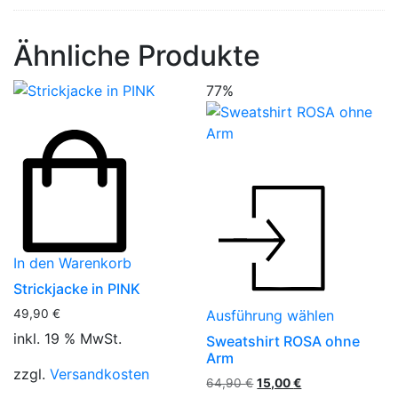
Ähnliche Produkte
77%
Dieses
Produkt
weist
mehrere
Variante
In den Warenkorb
auf.
Strickjacke in PINK
Die
49,90
€
Ausführung wählen
Optione
können
inkl. 19 % MwSt.
Sweatshirt ROSA ohne
Arm
auf
zzgl.
Versandkosten
der
Ursprünglicher
Aktueller
64,90
€
15,00
€