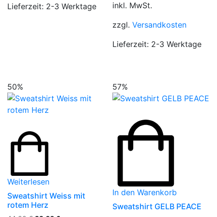
Preis
Preis
Produkts
inkl. MwSt.
Lieferzeit:
2-3 Werktage
war:
ist:
gewählt
64,90 €
15,00 €.
zzgl.
Versandkosten
werden
Lieferzeit:
2-3 Werktage
50%
57%
Weiterlesen
In den Warenkorb
Sweatshirt Weiss mit
rotem Herz
Sweatshirt GELB PEACE