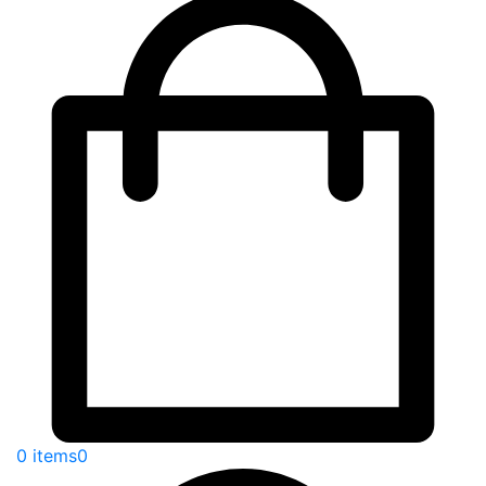
0 items
0