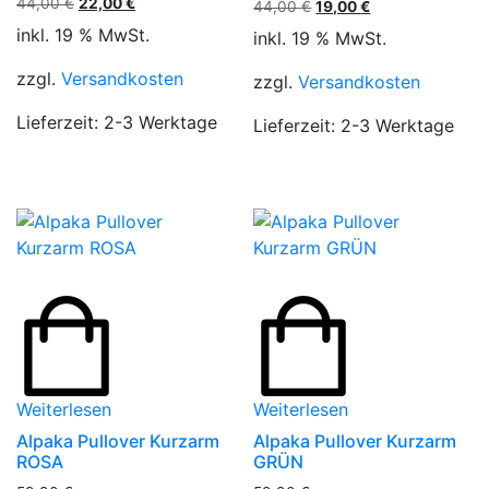
Ursprünglicher
Aktueller
44,00
€
22,00
€
Ursprünglicher
Aktueller
44,00
€
19,00
€
Preis
Preis
Preis
Preis
inkl. 19 % MwSt.
inkl. 19 % MwSt.
war:
ist:
war:
ist:
44,00 €
22,00 €.
44,00 €
19,00 €.
zzgl.
Versandkosten
zzgl.
Versandkosten
Lieferzeit:
2-3 Werktage
Lieferzeit:
2-3 Werktage
Weiterlesen
Weiterlesen
Alpaka Pullover Kurzarm
Alpaka Pullover Kurzarm
ROSA
GRÜN