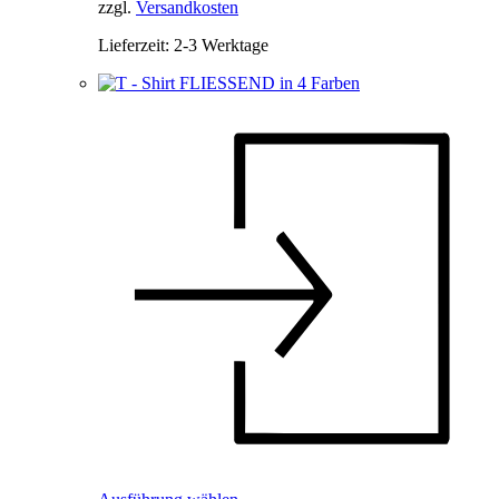
der
zzgl.
Versandkosten
Produktseite
Lieferzeit:
2-3 Werktage
gewählt
werden
Dieses