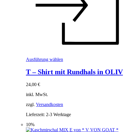
Dieses
Ausführung wählen
Produkt
weist
T – Shirt mit Rundhals in OLIV
mehrere
Varianten
24,00
€
auf.
Die
inkl. MwSt.
Optionen
können
zzgl.
Versandkosten
auf
der
Lieferzeit:
2-3 Werktage
Produktseite
gewählt
10%
werden