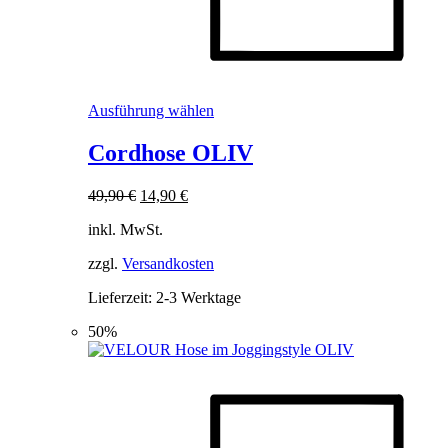
Dieses
Ausführung wählen
Produkt
weist
Cordhose OLIV
mehrere
Varianten
Ursprünglicher
Aktueller
49,90
€
14,90
€
auf.
Preis
Preis
Die
inkl. MwSt.
war:
ist:
Optionen
49,90 €
14,90 €.
können
zzgl.
Versandkosten
auf
der
Lieferzeit:
2-3 Werktage
Produktseite
gewählt
50%
werden