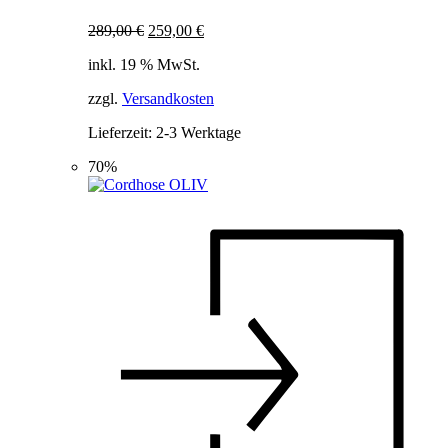
Ursprünglicher
Aktueller
289,00
€
259,00
€
Preis
Preis
inkl. 19 % MwSt.
war:
ist:
289,00 €
259,00 €.
zzgl.
Versandkosten
Lieferzeit:
2-3 Werktage
70%