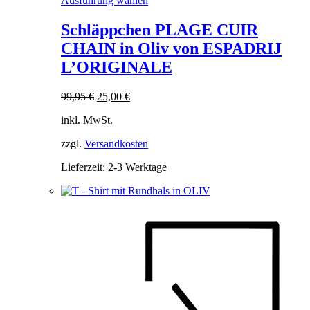
Ausführung wählen
Produkt
weist
Schläppchen PLAGE CUIR
mehrere
CHAIN in Oliv von ESPADRIJ
Varianten
auf.
L’ORIGINALE
Die
Optionen
Ursprünglicher
Aktueller
99,95
€
25,00
€
können
Preis
Preis
auf
inkl. MwSt.
war:
ist:
der
99,95 €
25,00 €.
Produktseite
zzgl.
Versandkosten
gewählt
werden
Lieferzeit:
2-3 Werktage