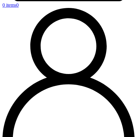
0 items
0