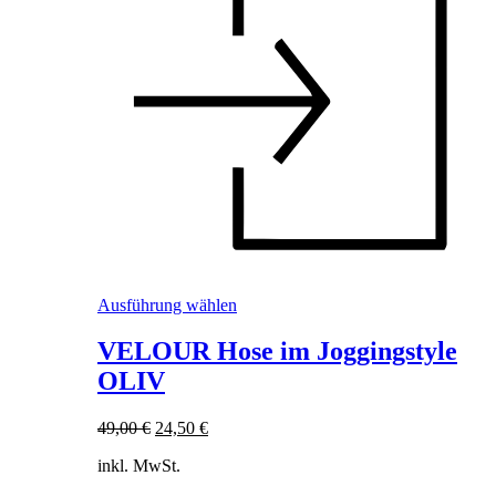
Dieses
Ausführung wählen
Produkt
weist
VELOUR Hose im Joggingstyle
mehrere
OLIV
Varianten
auf.
Die
Ursprünglicher
Aktueller
49,00
€
24,50
€
Optionen
Preis
Preis
können
inkl. MwSt.
war:
ist:
auf
49,00 €
24,50 €.