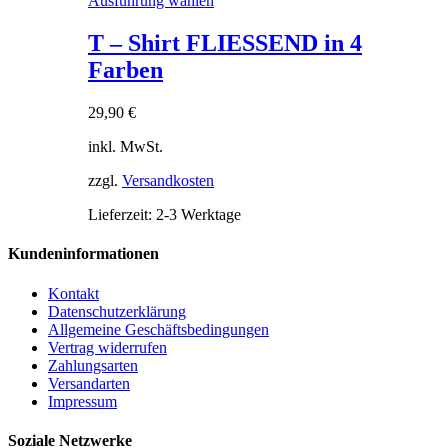
Ausführung wählen
Produkt
weist
T – Shirt FLIESSEND in 4
mehrere
Farben
Varianten
auf.
Die
29,90
€
Optionen
können
inkl. MwSt.
auf
der
zzgl.
Versandkosten
Produktseite
Lieferzeit:
2-3 Werktage
gewählt
werden
Kundeninformationen
Kontakt
Datenschutzerklärung
Allgemeine Geschäftsbedingungen
Vertrag widerrufen
Zahlungsarten
Versandarten
Impressum
Soziale Netzwerke