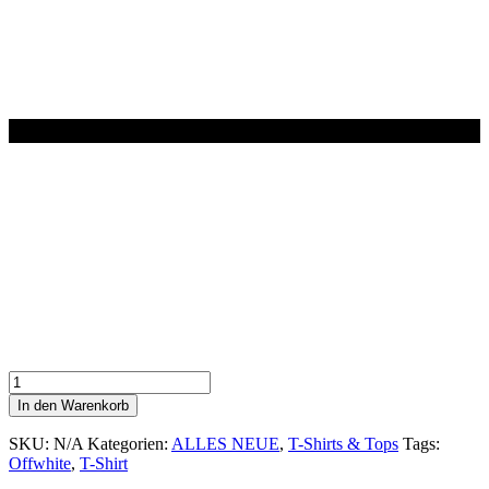
T
-
In den Warenkorb
Shirt
mit
SKU:
N/A
Kategorien:
ALLES NEUE
,
T-Shirts & Tops
Tags:
V-
Offwhite
,
T-Shirt
Ausschnitt