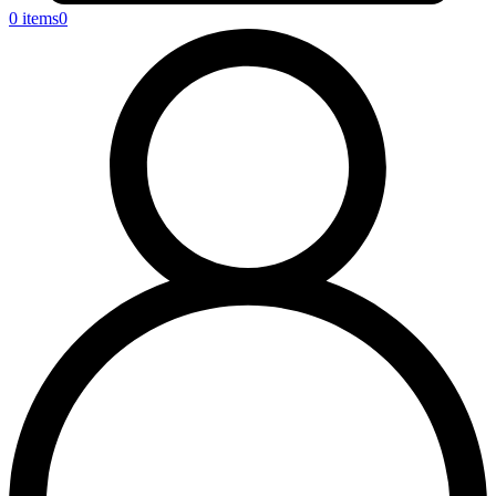
0 items
0