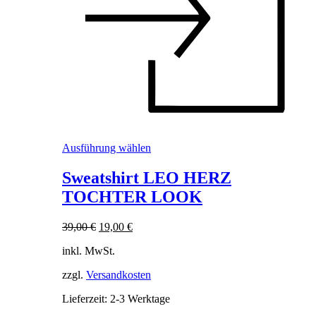
Dieses
Ausführung wählen
Produkt
weist
Sweatshirt LEO HERZ
mehrere
TOCHTER LOOK
Varianten
auf.
Die
Ursprünglicher
Aktueller
39,00
€
19,00
€
Optionen
Preis
Preis
können
inkl. MwSt.
war:
ist:
auf
39,00 €
19,00 €.
der
zzgl.
Versandkosten
Produktseite
Lieferzeit:
2-3 Werktage
gewählt
werden