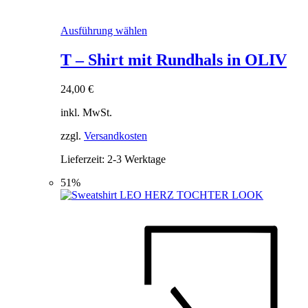
Dieses
Ausführung wählen
Produkt
weist
T – Shirt mit Rundhals in OLIV
mehrere
Varianten
24,00
€
auf.
Die
inkl. MwSt.
Optionen
können
zzgl.
Versandkosten
auf
der
Lieferzeit:
2-3 Werktage
Produktseite
gewählt
51%
werden