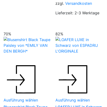
29,90 €
19,90 €.
zzgl.
Versandkosten
Lieferzeit:
2-3 Werktage
70%
82%
Dieses
Dieses
Produkt
Produkt
weist
weist
mehrere
mehrere
Varianten
Variante
auf.
auf.
Die
Die
Ausführung wählen
Ausführung wählen
Optionen
Optione
können
können
Blusenshirt Black Taupe
LOAFER LUXE in Schwarz