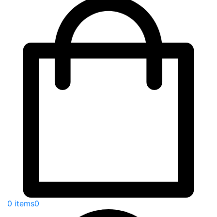
0 items
0