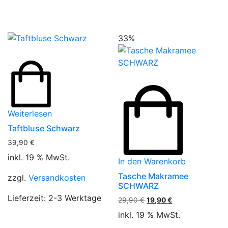
33%
Weiterlesen
Taftbluse Schwarz
39,90
€
inkl. 19 % MwSt.
In den Warenkorb
Tasche Makramee
zzgl.
Versandkosten
SCHWARZ
Lieferzeit:
2-3 Werktage
Ursprünglicher
Aktueller
29,90
€
19,90
€
Preis
Preis
inkl. 19 % MwSt.
war:
ist: