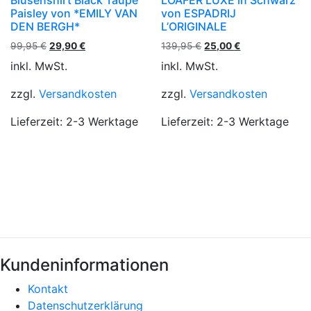
Paisley von *EMILY VAN
von ESPADRIJ
auf
auf
DEN BERGH*
L’ORIGINALE
der
der
Ursprünglicher
Aktueller
Ursprünglicher
Aktueller
99,95
€
29,90
€
139,95
€
25,00
€
Produktseite
Produkts
Preis
Preis
Preis
Preis
gewählt
gewählt
inkl. MwSt.
inkl. MwSt.
war:
ist:
war:
ist:
werden
werden
99,95 €
29,90 €.
139,95 €
25,00 €.
zzgl.
Versandkosten
zzgl.
Versandkosten
Lieferzeit:
2-3 Werktage
Lieferzeit:
2-3 Werktage
Kundeninformationen
Kontakt
Datenschutzerklärung