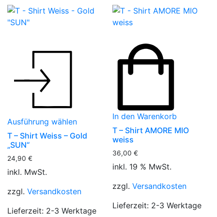
Dieses
Produkt
weist
mehrere
Varianten
auf.
Die
In den Warenkorb
Ausführung wählen
Optionen
T – Shirt AMORE MIO
können
T – Shirt Weiss – Gold
weiss
„SUN“
auf
36,00
€
der
24,90
€
inkl. 19 % MwSt.
Produktseite
inkl. MwSt.
gewählt
zzgl.
Versandkosten
zzgl.
Versandkosten
werden
Lieferzeit:
2-3 Werktage
Lieferzeit:
2-3 Werktage