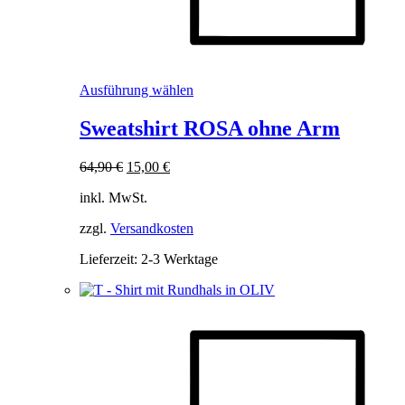
Dieses
Ausführung wählen
Produkt
weist
Sweatshirt ROSA ohne Arm
mehrere
Varianten
Ursprünglicher
Aktueller
64,90
€
15,00
€
auf.
Preis
Preis
Die
inkl. MwSt.
war:
ist:
Optionen
64,90 €
15,00 €.
können
zzgl.
Versandkosten
auf
der
Lieferzeit:
2-3 Werktage
Produktseite
gewählt
werden