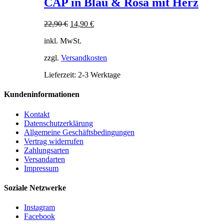
CAP in Blau & Rosa mit Herz
mehrere
Varianten
Ursprünglicher
Aktueller
22,90
€
14,90
€
auf.
Preis
Preis
Die
inkl. MwSt.
war:
ist:
Optionen
22,90 €
14,90 €.
können
zzgl.
Versandkosten
auf
der
Lieferzeit:
2-3 Werktage
Produktseite
gewählt
Kundeninformationen
werden
Kontakt
Datenschutzerklärung
Allgemeine Geschäftsbedingungen
Vertrag widerrufen
Zahlungsarten
Versandarten
Impressum
Soziale Netzwerke
Instagram
Facebook