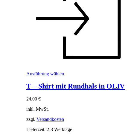
Dieses
Ausführung wählen
Produkt
weist
T – Shirt mit Rundhals in OLIV
mehrere
Varianten
24,00
€
auf.
Die
inkl. MwSt.
Optionen
können
zzgl.
Versandkosten
auf
der
Lieferzeit:
2-3 Werktage
Produktseite