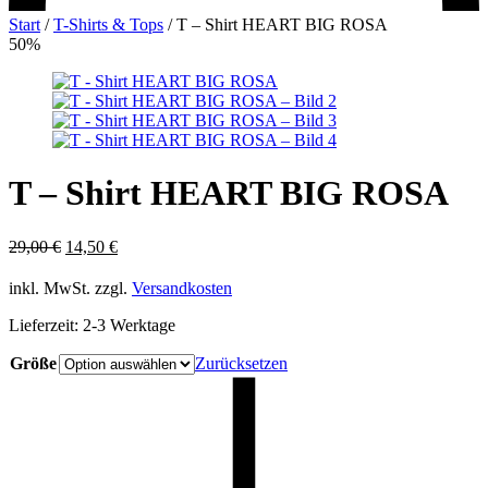
Start
/
T-Shirts & Tops
/
T – Shirt HEART BIG ROSA
50%
T – Shirt HEART BIG ROSA
Ursprünglicher
Aktueller
29,00
€
14,50
€
Preis
Preis
war:
ist:
inkl. MwSt.
zzgl.
Versandkosten
29,00 €
14,50 €.
Lieferzeit:
2-3 Werktage
Größe
Zurücksetzen