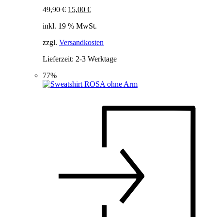
Ursprünglicher
Aktueller
49,90
€
15,00
€
Preis
Preis
inkl. 19 % MwSt.
war:
ist:
49,90 €
15,00 €.
zzgl.
Versandkosten
Lieferzeit:
2-3 Werktage
77%