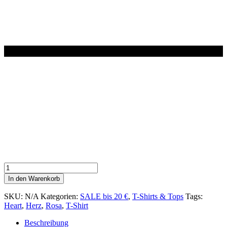
T
-
In den Warenkorb
Shirt
HEART
SKU:
N/A
Kategorien:
SALE bis 20 €
,
T-Shirts & Tops
Tags:
BIG
Heart
,
Herz
,
Rosa
,
T-Shirt
ROSA
Menge
Beschreibung