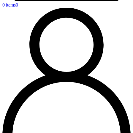
0 items
0