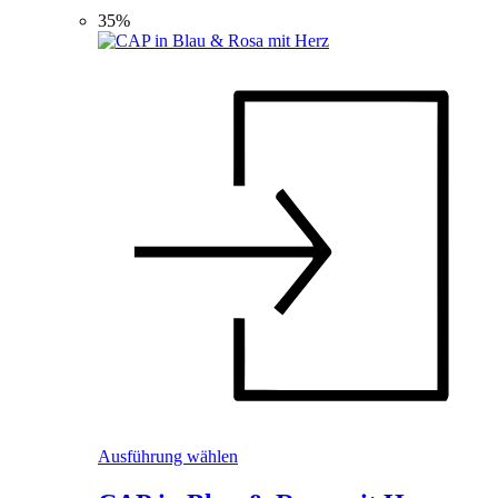
gewählt
35%
werden
Dieses
Ausführung wählen
Produkt
weist