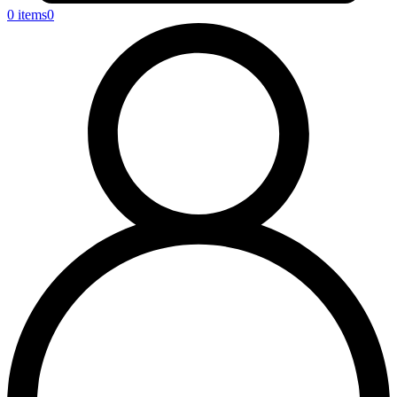
0 items
0