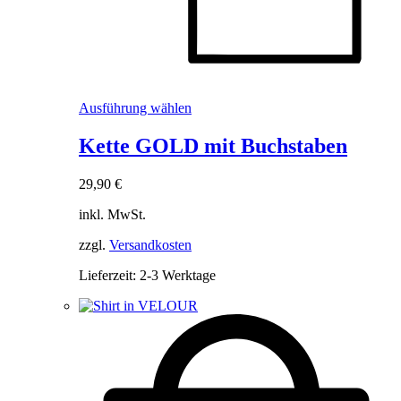
Dieses
Ausführung wählen
Produkt
weist
Kette GOLD mit Buchstaben
mehrere
Varianten
29,90
€
auf.
Die
inkl. MwSt.
Optionen
können
zzgl.
Versandkosten
auf
der
Lieferzeit:
2-3 Werktage
Produktseite
gewählt
werden