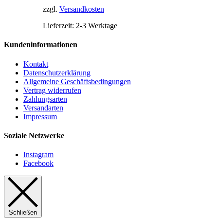
können
zzgl.
Versandkosten
auf
der
Lieferzeit:
2-3 Werktage
Produktseite
gewählt
Kundeninformationen
werden
Kontakt
Datenschutzerklärung
Allgemeine Geschäftsbedingungen
Vertrag widerrufen
Zahlungsarten
Versandarten
Impressum
Soziale Netzwerke
Instagram
Facebook
Schließen