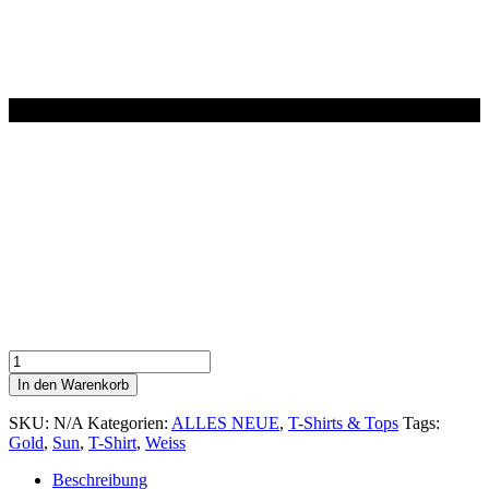
T
-
In den Warenkorb
Shirt
Weiss
SKU:
N/A
Kategorien:
ALLES NEUE
,
T-Shirts & Tops
Tags:
-
Gold
,
Sun
,
T-Shirt
,
Weiss
Gold
"SUN"
Beschreibung