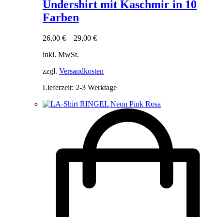
weist
Undershirt mit Kaschmir in 10
mehrere
Farben
Varianten
auf.
Die
26,00
€
–
29,00
€
Optionen
können
inkl. MwSt.
auf
der
zzgl.
Versandkosten
Produktseite
Lieferzeit:
2-3 Werktage
gewählt
werden