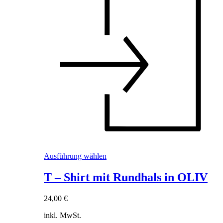
Dieses
Ausführung wählen
Produkt
weist
T – Shirt mit Rundhals in OLIV
mehrere
Varianten
24,00
€
auf.
Die
inkl. MwSt.
Optionen