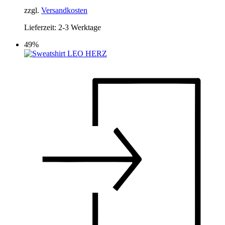
auf
39,00 €
19,00 €.
der
zzgl.
Versandkosten
Produktseite
Lieferzeit:
2-3 Werktage
gewählt
werden
49%