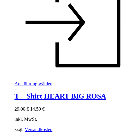
Dieses
Ausführung wählen
Produkt
weist
T – Shirt HEART BIG ROSA
mehrere
Varianten
Ursprünglicher
Aktueller
29,00
€
14,50
€
auf.
Preis
Preis
Die
inkl. MwSt.
war:
ist:
Optionen
29,00 €
14,50 €.
können
zzgl.
Versandkosten
auf