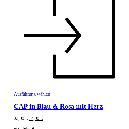
Dieses
Ausführung wählen
Produkt
weist
CAP in Blau & Rosa mit Herz
mehrere
Varianten
Ursprünglicher
Aktueller
22,90
€
14,90
€
auf.
Preis
Preis
Die
inkl. MwSt.
war:
ist: