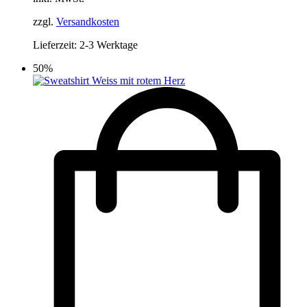
Optionen
22,90 €
14,90 €.
können
zzgl.
Versandkosten
auf
der
Lieferzeit:
2-3 Werktage
Produktseite
gewählt
50%
werden