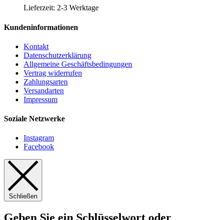
der
Lieferzeit:
2-3 Werktage
Produktseite
gewählt
Kundeninformationen
werden
Kontakt
Datenschutzerklärung
Allgemeine Geschäftsbedingungen
Vertrag widerrufen
Zahlungsarten
Versandarten
Impressum
Soziale Netzwerke
Instagram
Facebook
Schließen
Geben Sie ein Schlüsselwort oder