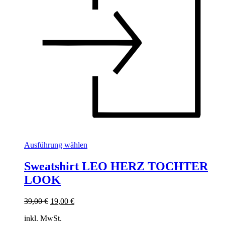
Dieses
Ausführung wählen
Produkt
weist
Sweatshirt LEO HERZ TOCHTER
mehrere
LOOK
Varianten
auf.
Die
Ursprünglicher
Aktueller
39,00
€
19,00
€
Optionen
Preis
Preis
können
inkl. MwSt.
war:
ist: