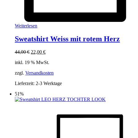
Weiterlesen
Sweatshirt Weiss mit rotem Herz
Ursprünglicher
Aktueller
44,00
€
22,00
€
Preis
Preis
inkl. 19 % MwSt.
war:
ist:
44,00 €
22,00 €.
zzgl.
Versandkosten
Lieferzeit:
2-3 Werktage
51%