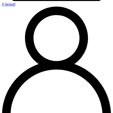
0 items
0