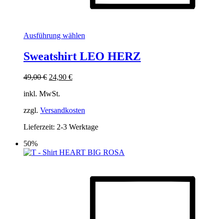
Dieses
Ausführung wählen
Produkt
weist
Sweatshirt LEO HERZ
mehrere
Varianten
Ursprünglicher
Aktueller
49,00
€
24,90
€
auf.
Preis
Preis
Die
inkl. MwSt.
war:
ist:
Optionen
49,00 €
24,90 €.
können
zzgl.
Versandkosten
auf
der
Lieferzeit:
2-3 Werktage
Produktseite
gewählt
50%
werden