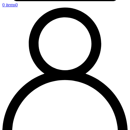
0 items
0