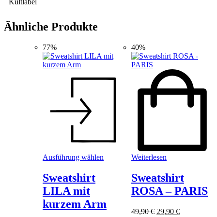
Kultlabel
Ähnliche Produkte
77%
40%
Dieses
Ausführung wählen
Weiterlesen
Produkt
weist
Sweatshirt
Sweatshirt
mehrere
LILA mit
ROSA – PARIS
Varianten
auf.
kurzem Arm
Die
Ursprünglicher
Aktueller
49,90
€
29,90
€