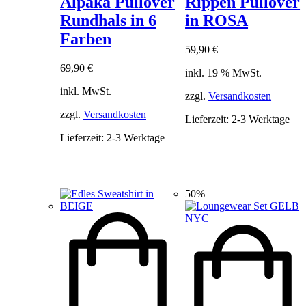
Alpaka Pullover
Rippen Pullover
mehrere
Rundhals in 6
in ROSA
Varianten
auf.
Farben
Die
59,90
€
Optionen
69,90
€
können
inkl. 19 % MwSt.
auf
inkl. MwSt.
der
zzgl.
Versandkosten
Produktseite
zzgl.
Versandkosten
Lieferzeit:
2-3 Werktage
gewählt
werden
Lieferzeit:
2-3 Werktage
50%