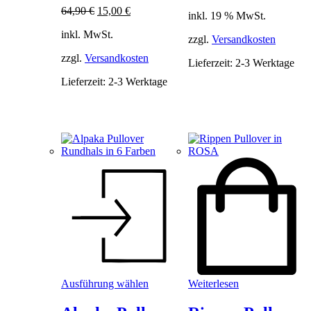
Optionen
Preis
Preis
Ursprünglicher
Aktueller
64,90
€
15,00
€
können
inkl. 19 % MwSt.
war:
ist:
Preis
Preis
auf
49,90 €
29,90 €.
inkl. MwSt.
war:
ist:
der
zzgl.
Versandkosten
64,90 €
15,00 €.
Produktseite
zzgl.
Versandkosten
Lieferzeit:
2-3 Werktage
gewählt
werden
Lieferzeit:
2-3 Werktage
Dieses
Ausführung wählen
Weiterlesen
Produkt
weist