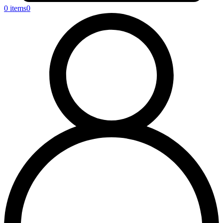
0 items
0