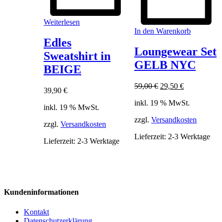
Weiterlesen
In den Warenkorb
Edles
Loungewear Set
Sweatshirt in
GELB NYC
BEIGE
Ursprünglicher
Aktueller
59,00
€
29,50
€
39,90
€
Preis
Preis
inkl. 19 % MwSt.
war:
ist:
inkl. 19 % MwSt.
59,00 €
29,50 €.
zzgl.
Versandkosten
zzgl.
Versandkosten
Lieferzeit:
2-3 Werktage
Lieferzeit:
2-3 Werktage
Kundeninformationen
Kontakt
Datenschutzerklärung