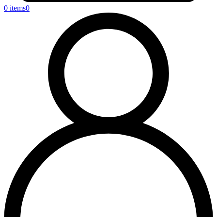
0 items
0