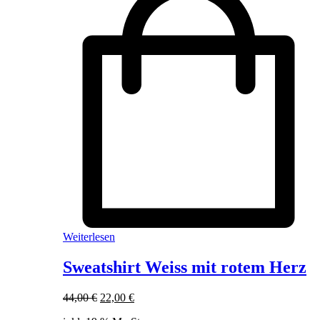
Weiterlesen
Sweatshirt Weiss mit rotem Herz
Ursprünglicher
Aktueller
44,00
€
22,00
€
Preis
Preis