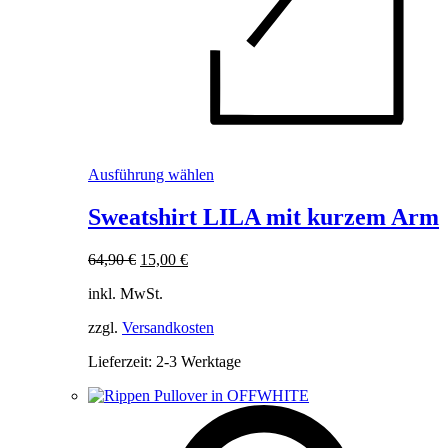
Dieses
Ausführung wählen
Produkt
weist
Sweatshirt LILA mit kurzem Arm
mehrere
Varianten
Ursprünglicher
Aktueller
64,90
€
15,00
€
auf.
Preis
Preis
Die
inkl. MwSt.
war:
ist:
Optionen
64,90 €
15,00 €.
können
zzgl.
Versandkosten
auf
der
Lieferzeit:
2-3 Werktage
Produktseite
gewählt
werden