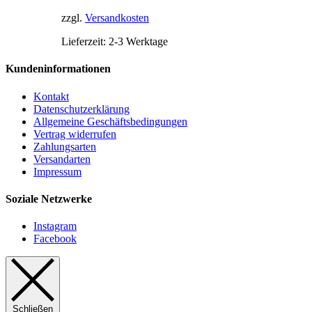
können
zzgl.
Versandkosten
auf
der
Lieferzeit:
2-3 Werktage
Produktseite
gewählt
Kundeninformationen
werden
Kontakt
Datenschutzerklärung
Allgemeine Geschäftsbedingungen
Vertrag widerrufen
Zahlungsarten
Versandarten
Impressum
Soziale Netzwerke
Instagram
Facebook
Schließen