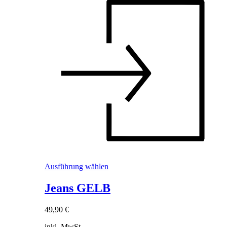
Dieses
Ausführung wählen
Produkt
weist
Jeans GELB
mehrere
Varianten
49,90
€
auf.
Die
inkl. MwSt.