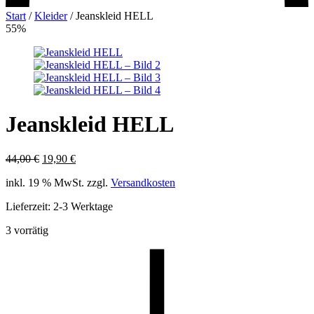
Start
/
Kleider
/
Jeanskleid HELL
55%
Jeanskleid HELL
Ursprünglicher
Aktueller
44,00
€
19,90
€
Preis
Preis
inkl. 19 % MwSt.
zzgl.
Versandkosten
war:
ist:
44,00 €
19,90 €.
Lieferzeit:
2-3 Werktage
3 vorrätig