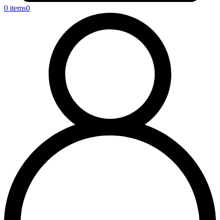
0 items
0