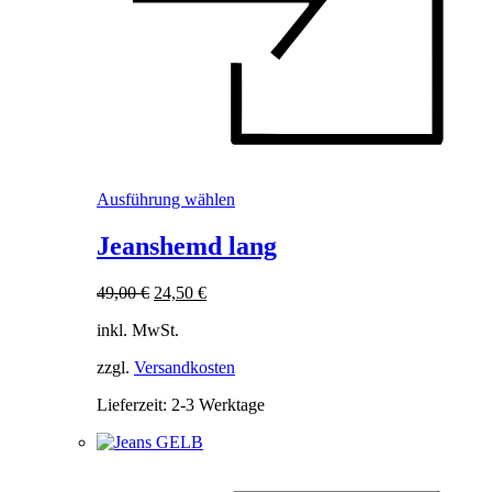
Dieses
Ausführung wählen
Produkt
weist
Jeanshemd lang
mehrere
Varianten
Ursprünglicher
Aktueller
49,00
€
24,50
€
auf.
Preis
Preis
Die
inkl. MwSt.
war:
ist:
Optionen
49,00 €
24,50 €.
können
zzgl.
Versandkosten
auf
der
Lieferzeit:
2-3 Werktage
Produktseite
gewählt
werden