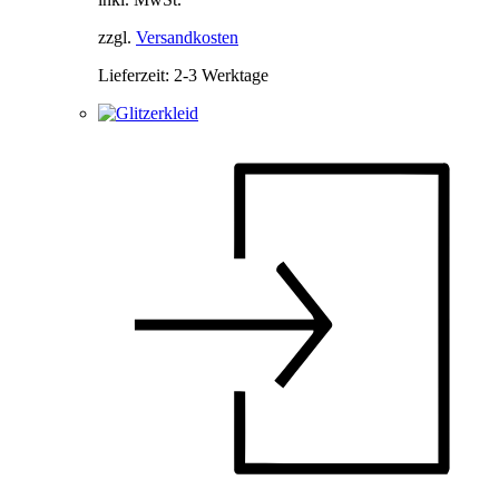
Optionen
können
zzgl.
Versandkosten
auf
der
Lieferzeit:
2-3 Werktage
Produktseite
gewählt
werden