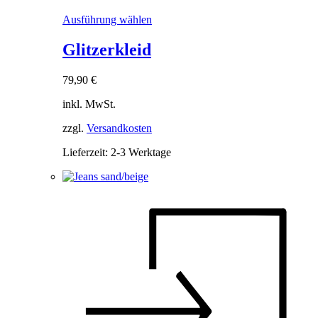
Dieses
Ausführung wählen
Produkt
weist
Glitzerkleid
mehrere
Varianten
79,90
€
auf.
Die
inkl. MwSt.
Optionen
können
zzgl.
Versandkosten
auf
der
Lieferzeit:
2-3 Werktage
Produktseite
gewählt
werden