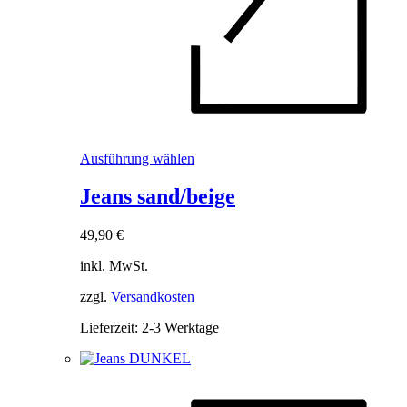
Dieses
Ausführung wählen
Produkt
weist
Jeans sand/beige
mehrere
Varianten
49,90
€
auf.
Die
inkl. MwSt.
Optionen
können
zzgl.
Versandkosten
auf
der
Lieferzeit:
2-3 Werktage
Produktseite
gewählt
werden