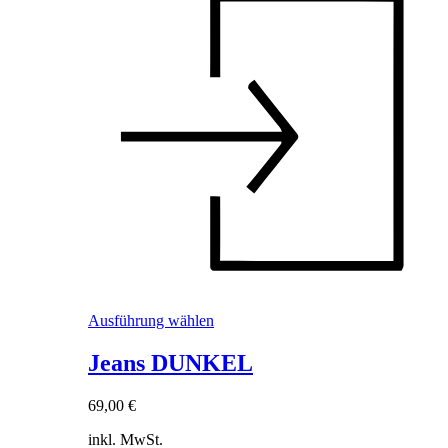
Dieses
Ausführung wählen
Produkt
weist
Jeans DUNKEL
mehrere
Varianten
69,00
€
auf.
Die
inkl. MwSt.
Optionen