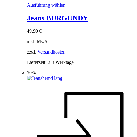
Dieses
Ausführung wählen
Produkt
weist
Jeans BURGUNDY
mehrere
Varianten
49,90
€
auf.
Die
inkl. MwSt.
Optionen
können
zzgl.
Versandkosten
auf
der
Lieferzeit:
2-3 Werktage
Produktseite
gewählt
50%
werden