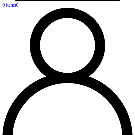
0 items
0