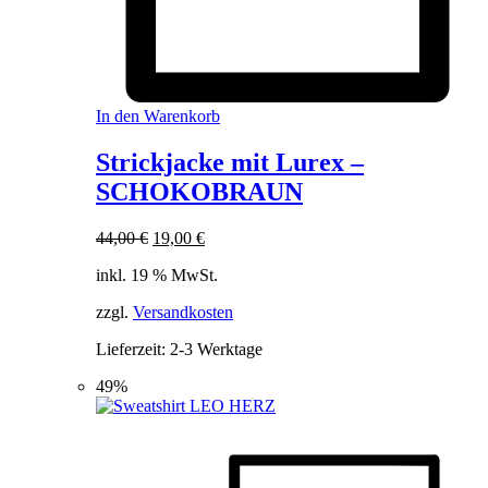
In den Warenkorb
Strickjacke mit Lurex –
SCHOKOBRAUN
Ursprünglicher
Aktueller
44,00
€
19,00
€
Preis
Preis
inkl. 19 % MwSt.
war:
ist:
44,00 €
19,00 €.
zzgl.
Versandkosten
Lieferzeit:
2-3 Werktage
49%