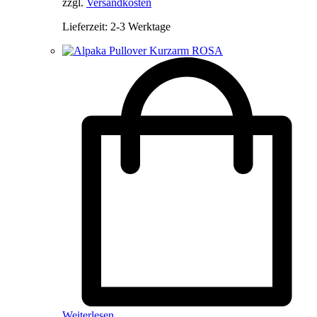
zzgl.
Versandkosten
auf
der
Lieferzeit:
2-3 Werktage
Produktseite
gewählt
werden
Weiterlesen