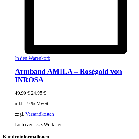
In den Warenkorb
Armband AMILA – Roségold von
INROSA
Ursprünglicher
Aktueller
49,90
€
24,95
€
Preis
Preis
inkl. 19 % MwSt.
war:
ist:
49,90 €
24,95 €.
zzgl.
Versandkosten
Lieferzeit:
2-3 Werktage
Kundeninformationen