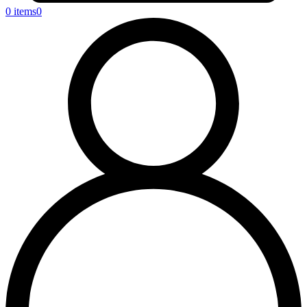
0 items
0