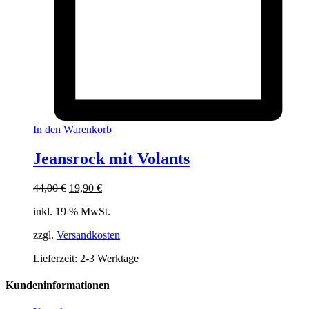
In den Warenkorb
Jeansrock mit Volants
Ursprünglicher
Aktueller
44,00
€
19,90
€
Preis
Preis
inkl. 19 % MwSt.
war:
ist:
44,00 €
19,90 €.
zzgl.
Versandkosten
Lieferzeit:
2-3 Werktage
Kundeninformationen