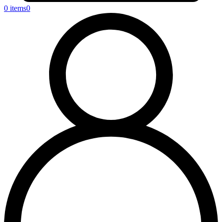
0 items
0