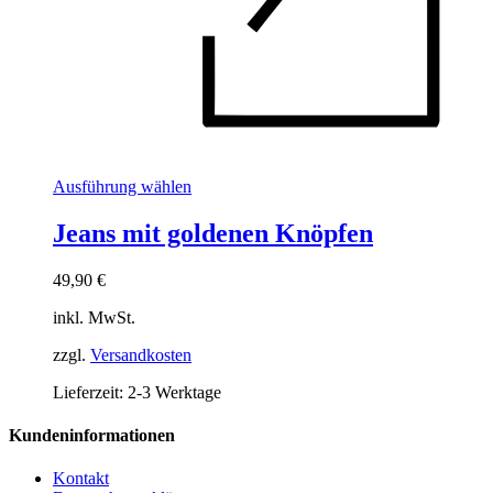
Dieses
Ausführung wählen
Produkt
weist
Jeans mit goldenen Knöpfen
mehrere
Varianten
49,90
€
auf.
Die
inkl. MwSt.
Optionen
können
zzgl.
Versandkosten
auf
der
Lieferzeit:
2-3 Werktage
Produktseite
gewählt
Kundeninformationen
werden
Kontakt