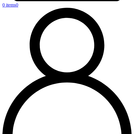
0 items
0