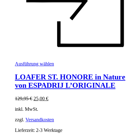
Dieses
Ausführung wählen
Produkt
weist
LOAFER ST. HONORE in Nature
mehrere
von ESPADRIJ L’ORIGINALE
Varianten
auf.
Die
Ursprünglicher
Aktueller
129,95
€
25,00
€
Optionen
Preis
Preis
können
inkl. MwSt.
war:
ist:
auf
129,95 €
25,00 €.
der
zzgl.
Versandkosten
Produktseite
Lieferzeit:
2-3 Werktage
gewählt
werden