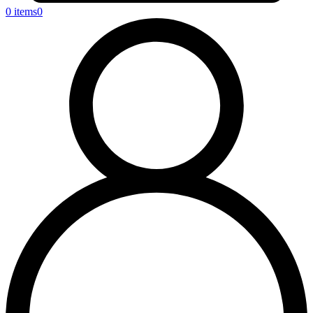
0 items
0