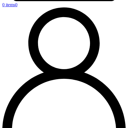
0 items
0