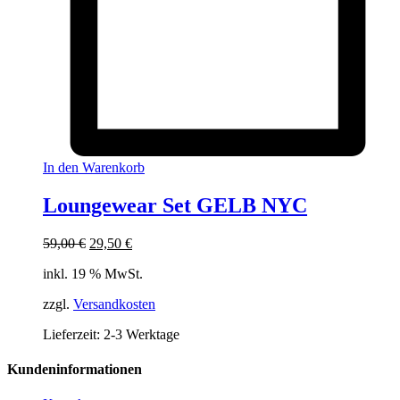
In den Warenkorb
Loungewear Set GELB NYC
Ursprünglicher
Aktueller
59,00
€
29,50
€
Preis
Preis
inkl. 19 % MwSt.
war:
ist:
59,00 €
29,50 €.
zzgl.
Versandkosten
Lieferzeit:
2-3 Werktage
Kundeninformationen