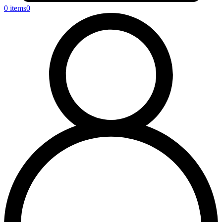
0 items
0