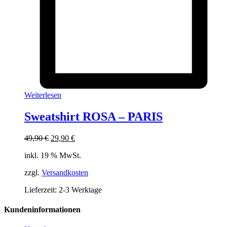
Weiterlesen
Sweatshirt ROSA – PARIS
Ursprünglicher
Aktueller
49,90
€
29,90
€
Preis
Preis
inkl. 19 % MwSt.
war:
ist:
49,90 €
29,90 €.
zzgl.
Versandkosten
Lieferzeit:
2-3 Werktage
Kundeninformationen