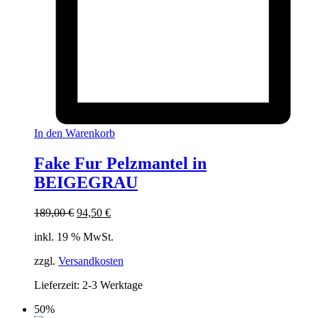
In den Warenkorb
Fake Fur Pelzmantel in
BEIGEGRAU
Ursprünglicher
Aktueller
189,00
€
94,50
€
Preis
Preis
inkl. 19 % MwSt.
war:
ist:
189,00 €
94,50 €.
zzgl.
Versandkosten
Lieferzeit:
2-3 Werktage
50%