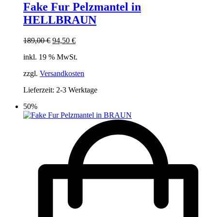
Fake Fur Pelzmantel in
HELLBRAUN
Ursprünglicher
Aktueller
189,00
€
94,50
€
Preis
Preis
inkl. 19 % MwSt.
war:
ist:
189,00 €
94,50 €.
zzgl.
Versandkosten
Lieferzeit:
2-3 Werktage
50%