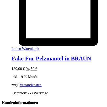
In den Warenkorb
Fake Fur Pelzmantel in BRAUN
Ursprünglicher
Aktueller
189,00
€
94,50
€
Preis
Preis
inkl. 19 % MwSt.
war:
ist:
189,00 €
94,50 €.
zzgl.
Versandkosten
Lieferzeit:
2-3 Werktage
Kundeninformationen