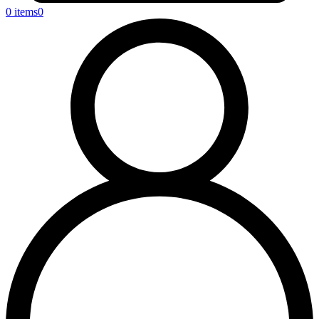
0 items
0