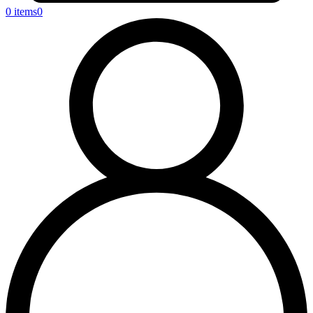
0 items
0