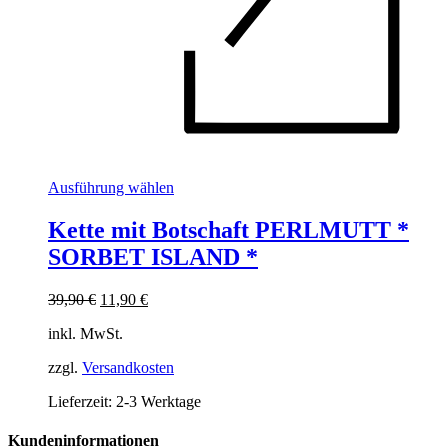
Dieses
Ausführung wählen
Produkt
weist
Kette mit Botschaft PERLMUTT *
mehrere
SORBET ISLAND *
Varianten
auf.
Die
Ursprünglicher
Aktueller
39,90
€
11,90
€
Optionen
Preis
Preis
können
inkl. MwSt.
war:
ist:
auf
39,90 €
11,90 €.
der
zzgl.
Versandkosten
Produktseite
Lieferzeit:
2-3 Werktage
gewählt
werden
Kundeninformationen