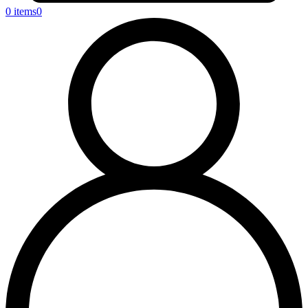
0 items
0