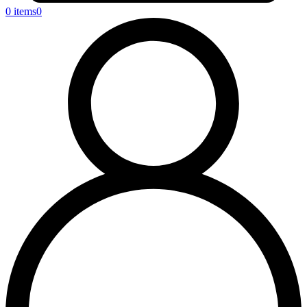
0 items
0