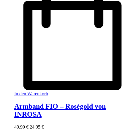
In den Warenkorb
Armband FIO – Roségold von
INROSA
Ursprünglicher
Aktueller
49,90
€
24,95
€
Preis
Preis