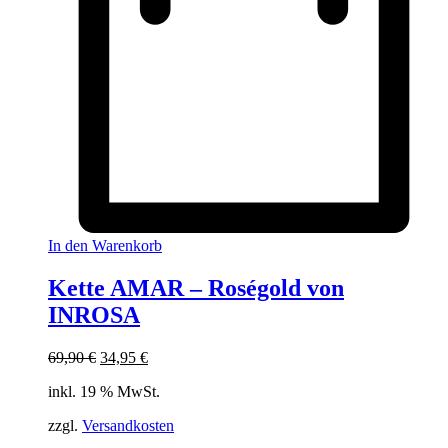
In den Warenkorb
Kette AMAR – Roségold von
INROSA
Ursprünglicher
Aktueller
69,90
€
34,95
€
Preis
Preis
inkl. 19 % MwSt.
war:
ist:
69,90 €
34,95 €.
zzgl.
Versandkosten