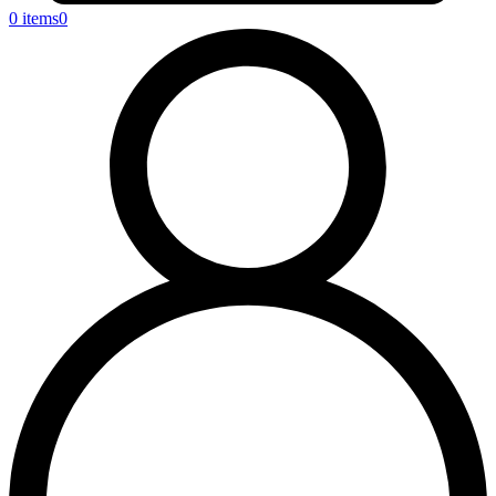
0 items
0