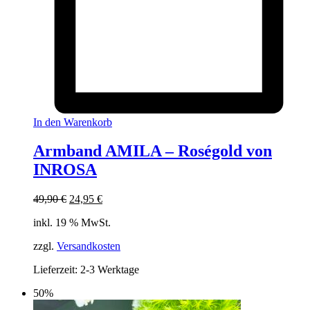
In den Warenkorb
Armband AMILA – Roségold von
INROSA
Ursprünglicher
Aktueller
49,90
€
24,95
€
Preis
Preis
inkl. 19 % MwSt.
war:
ist:
49,90 €
24,95 €.
zzgl.
Versandkosten
Lieferzeit:
2-3 Werktage
50%