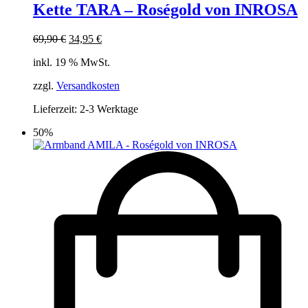
Kette TARA – Roségold von INROSA
Ursprünglicher
Aktueller
69,90
€
34,95
€
Preis
Preis
inkl. 19 % MwSt.
war:
ist:
69,90 €
34,95 €.
zzgl.
Versandkosten
Lieferzeit:
2-3 Werktage
50%