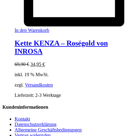
In den Warenkorb
Kette KENZA – Roségold von
INROSA
Ursprünglicher
Aktueller
69,90
€
34,95
€
Preis
Preis
inkl. 19 % MwSt.
war:
ist:
69,90 €
34,95 €.
zzgl.
Versandkosten
Lieferzeit:
2-3 Werktage
Kundeninformationen
Kontakt
Datenschutzerklärung
Allgemeine Geschäftsbedingungen
Vertrag widerrufen