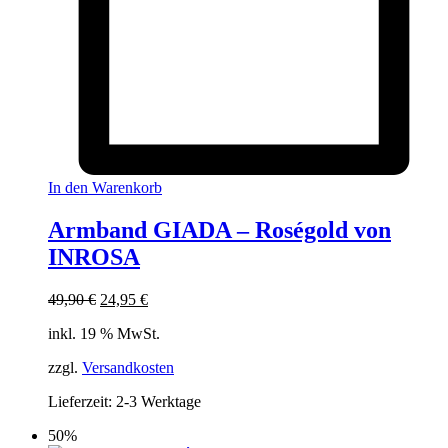
In den Warenkorb
Armband GIADA – Roségold von
INROSA
Ursprünglicher
Aktueller
49,90
€
24,95
€
Preis
Preis
inkl. 19 % MwSt.
war:
ist:
49,90 €
24,95 €.
zzgl.
Versandkosten
Lieferzeit:
2-3 Werktage
50%