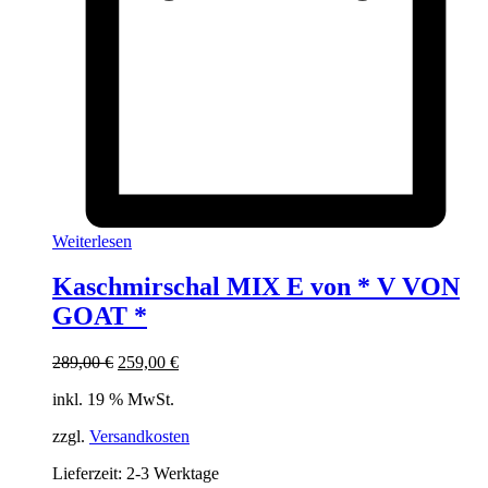
Weiterlesen
Kaschmirschal MIX E von * V VON
GOAT *
Ursprünglicher
Aktueller
289,00
€
259,00
€
Preis
Preis
inkl. 19 % MwSt.
war:
ist:
289,00 €
259,00 €.
zzgl.
Versandkosten
Lieferzeit:
2-3 Werktage