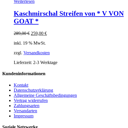
Weiterlesen
Kaschmirschal Streifen von * V VON
GOAT *
Ursprünglicher
Aktueller
289,00
€
259,00
€
Preis
Preis
inkl. 19 % MwSt.
war:
ist:
289,00 €
259,00 €.
zzgl.
Versandkosten
Lieferzeit:
2-3 Werktage
Kundeninformationen
Kontakt
Datenschutzerklärung
Allgemeine Geschäftsbedingungen
Vertrag widerrufen
Zahlungsarten
Versandarten
Impressum
Soziale Netzwerke