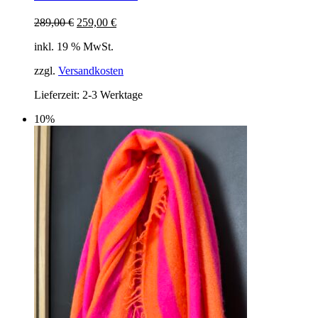
Ursprünglicher
Aktueller
289,00
€
259,00
€
Preis
Preis
inkl. 19 % MwSt.
war:
ist:
289,00 €
259,00 €.
zzgl.
Versandkosten
Lieferzeit:
2-3 Werktage
10%