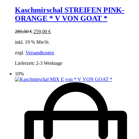
Kaschmirschal STREIFEN PINK-
ORANGE * V VON GOAT *
Ursprünglicher
Aktueller
289,00
€
259,00
€
Preis
Preis
inkl. 19 % MwSt.
war:
ist:
289,00 €
259,00 €.
zzgl.
Versandkosten
Lieferzeit:
2-3 Werktage
10%