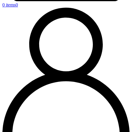
0 items
0