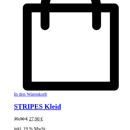
In den Warenkorb
STRIPES Kleid
Ursprünglicher
Aktueller
39,90
€
27,90
€
Preis
Preis
inkl. 19 % MwSt.
war:
ist: