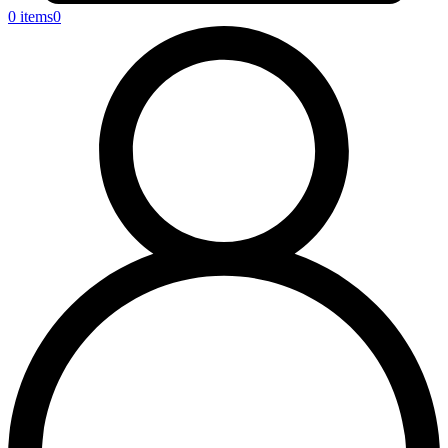
0 items
0